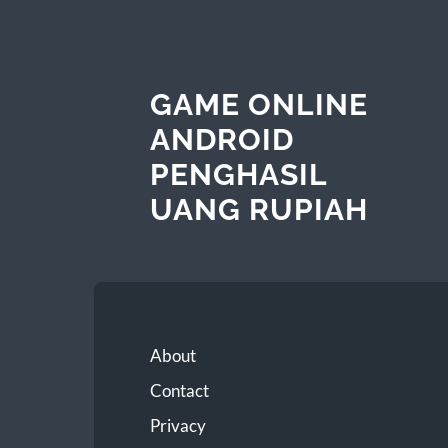
GAME ONLINE
ANDROID
PENGHASIL
UANG RUPIAH
About
Contact
Privacy