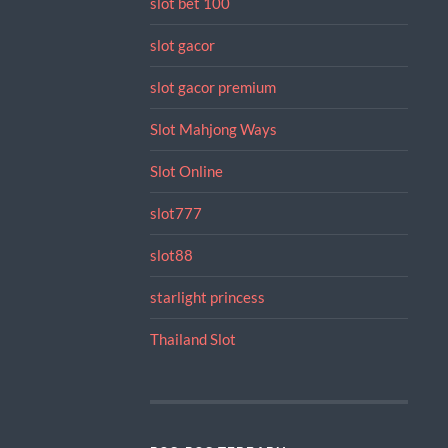
slot bet 100
slot gacor
slot gacor premium
Slot Mahjong Ways
Slot Online
slot777
slot88
starlight princess
Thailand Slot