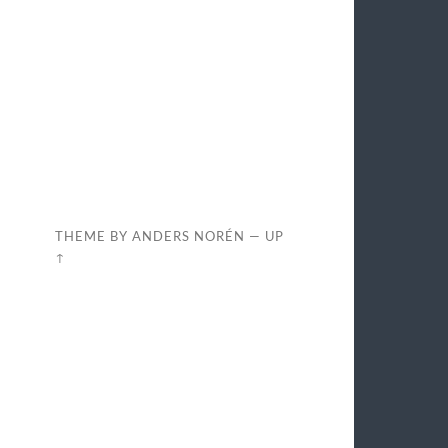
THEME BY
ANDERS NORÉN
—
UP
↑