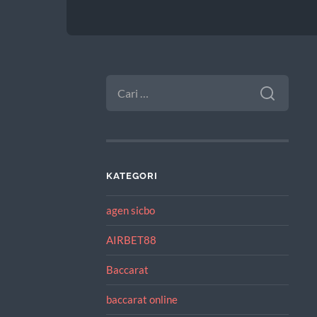
CARI
UNTUK:
KATEGORI
agen sicbo
AIRBET88
Baccarat
baccarat online