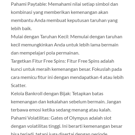
Pahami Paytable: Memahami nilai setiap simbol dan
kombinasi yang memberikan kemenangan akan
membantu Anda membuat keputusan taruhan yang
lebih baik.
Mulai dengan Taruhan Kecil: Memulai dengan taruhan
kecil memungkinkan Anda untuk lebih lama bermain
dan mempelajari pola permainan.
Targetkan Fitur Free Spins: Fitur Free Spins adalah
kunci untuk meraih kemenangan besar. Fokuslah pada
cara memicu fitur ini dengan mendapatkan 4 atau lebih
Scatter.
Kelola Bankroll dengan Bijak: Tetapkan batas
kemenangan dan kekalahan sebelum bermain. Jangan
terbawa emosi ketika sedang menang atau kalah.
Pahami Volatilitas: Gates of Olympus adalah slot
dengan volatilitas tinggi. Ini berarti kemenangan besar
bisa terjadi, tetapi juga disertai dengan periode