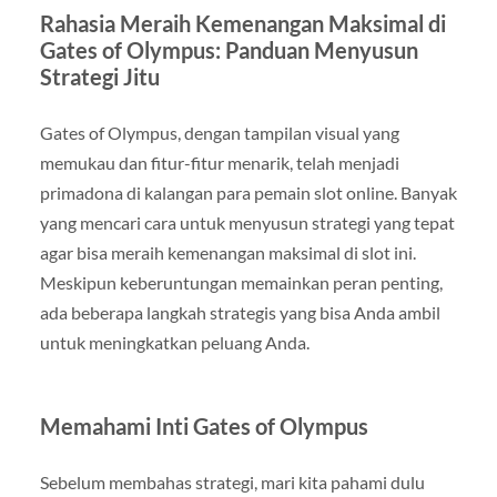
Rahasia Meraih Kemenangan Maksimal di
Gates of Olympus: Panduan Menyusun
Strategi Jitu
Gates of Olympus, dengan tampilan visual yang
memukau dan fitur-fitur menarik, telah menjadi
primadona di kalangan para pemain slot online. Banyak
yang mencari cara untuk menyusun strategi yang tepat
agar bisa meraih kemenangan maksimal di slot ini.
Meskipun keberuntungan memainkan peran penting,
ada beberapa langkah strategis yang bisa Anda ambil
untuk meningkatkan peluang Anda.
Memahami Inti Gates of Olympus
Sebelum membahas strategi, mari kita pahami dulu