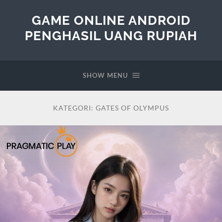
GAME ONLINE ANDROID
PENGHASIL UANG RUPIAH
SHOW MENU
KATEGORI:
GATES OF OLYMPUS