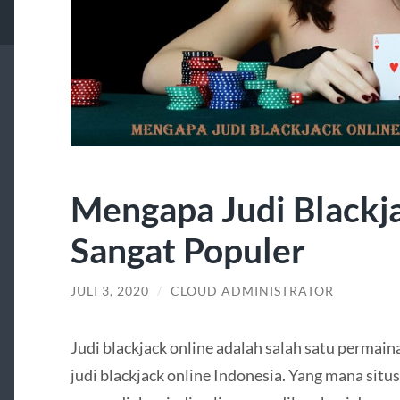
Mengapa Judi Blackja
Sangat Populer
JULI 3, 2020
/
CLOUD ADMINISTRATOR
Judi blackjack online adalah salah satu permain
judi blackjack online Indonesia. Yang mana situs 