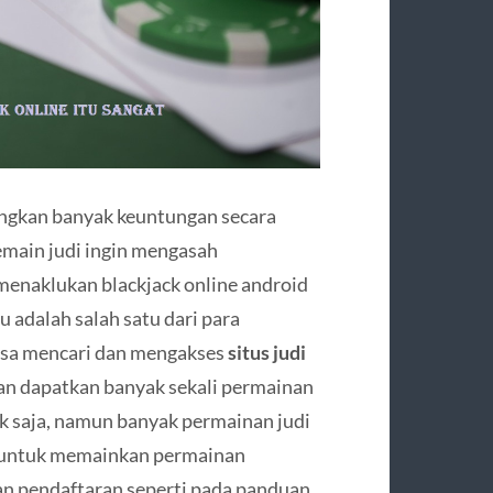
ngkan banyak keuntungan secara
emain judi ingin mengasah
naklukan blackjack online android
mu adalah salah satu dari para
isa mencari dan mengakses
situs judi
lian dapatkan banyak sekali permainan
ck saja, namun banyak permainan judi
ba untuk memainkan permainan
an pendaftaran seperti pada panduan