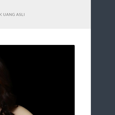
K UANG ASLI