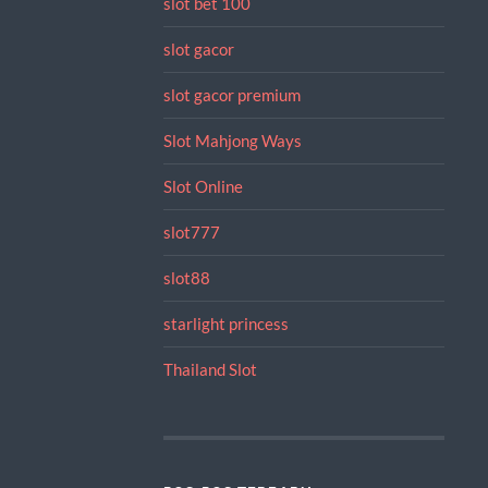
slot bet 100
slot gacor
slot gacor premium
Slot Mahjong Ways
Slot Online
slot777
slot88
starlight princess
Thailand Slot