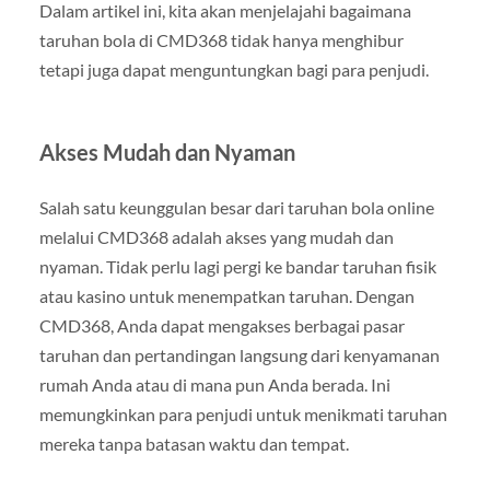
Dalam artikel ini, kita akan menjelajahi bagaimana
taruhan bola di CMD368 tidak hanya menghibur
tetapi juga dapat menguntungkan bagi para penjudi.
Akses Mudah dan Nyaman
Salah satu keunggulan besar dari taruhan bola online
melalui CMD368 adalah akses yang mudah dan
nyaman. Tidak perlu lagi pergi ke bandar taruhan fisik
atau kasino untuk menempatkan taruhan. Dengan
CMD368, Anda dapat mengakses berbagai pasar
taruhan dan pertandingan langsung dari kenyamanan
rumah Anda atau di mana pun Anda berada. Ini
memungkinkan para penjudi untuk menikmati taruhan
mereka tanpa batasan waktu dan tempat.