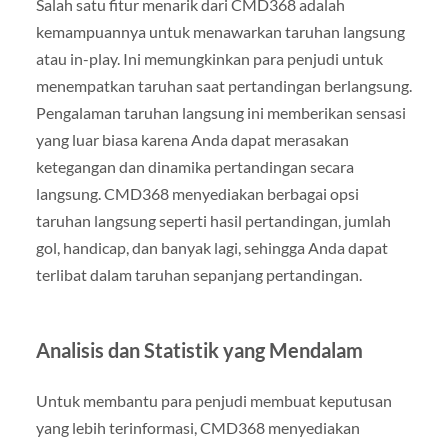
Salah satu fitur menarik dari CMD368 adalah
kemampuannya untuk menawarkan taruhan langsung
atau in-play. Ini memungkinkan para penjudi untuk
menempatkan taruhan saat pertandingan berlangsung.
Pengalaman taruhan langsung ini memberikan sensasi
yang luar biasa karena Anda dapat merasakan
ketegangan dan dinamika pertandingan secara
langsung. CMD368 menyediakan berbagai opsi
taruhan langsung seperti hasil pertandingan, jumlah
gol, handicap, dan banyak lagi, sehingga Anda dapat
terlibat dalam taruhan sepanjang pertandingan.
Analisis dan Statistik yang Mendalam
Untuk membantu para penjudi membuat keputusan
yang lebih terinformasi, CMD368 menyediakan