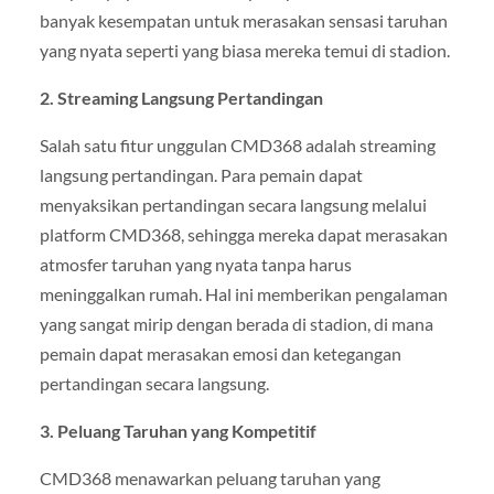
banyak kesempatan untuk merasakan sensasi taruhan
yang nyata seperti yang biasa mereka temui di stadion.
2. Streaming Langsung Pertandingan
Salah satu fitur unggulan CMD368 adalah streaming
langsung pertandingan. Para pemain dapat
menyaksikan pertandingan secara langsung melalui
platform CMD368, sehingga mereka dapat merasakan
atmosfer taruhan yang nyata tanpa harus
meninggalkan rumah. Hal ini memberikan pengalaman
yang sangat mirip dengan berada di stadion, di mana
pemain dapat merasakan emosi dan ketegangan
pertandingan secara langsung.
3. Peluang Taruhan yang Kompetitif
CMD368 menawarkan peluang taruhan yang