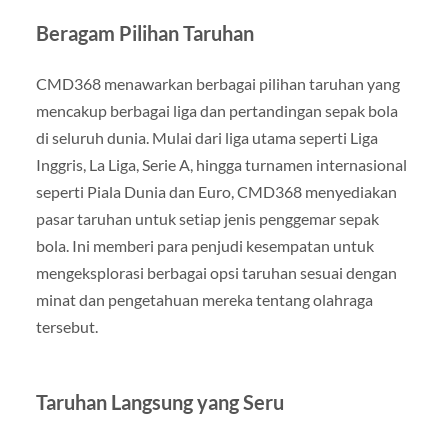
Beragam Pilihan Taruhan
CMD368 menawarkan berbagai pilihan taruhan yang
mencakup berbagai liga dan pertandingan sepak bola
di seluruh dunia. Mulai dari liga utama seperti Liga
Inggris, La Liga, Serie A, hingga turnamen internasional
seperti Piala Dunia dan Euro, CMD368 menyediakan
pasar taruhan untuk setiap jenis penggemar sepak
bola. Ini memberi para penjudi kesempatan untuk
mengeksplorasi berbagai opsi taruhan sesuai dengan
minat dan pengetahuan mereka tentang olahraga
tersebut.
Taruhan Langsung yang Seru