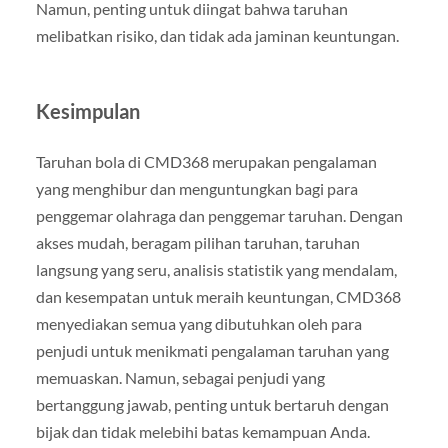
Namun, penting untuk diingat bahwa taruhan
melibatkan risiko, dan tidak ada jaminan keuntungan.
Kesimpulan
Taruhan bola di CMD368 merupakan pengalaman
yang menghibur dan menguntungkan bagi para
penggemar olahraga dan penggemar taruhan. Dengan
akses mudah, beragam pilihan taruhan, taruhan
langsung yang seru, analisis statistik yang mendalam,
dan kesempatan untuk meraih keuntungan, CMD368
menyediakan semua yang dibutuhkan oleh para
penjudi untuk menikmati pengalaman taruhan yang
memuaskan. Namun, sebagai penjudi yang
bertanggung jawab, penting untuk bertaruh dengan
bijak dan tidak melebihi batas kemampuan Anda.