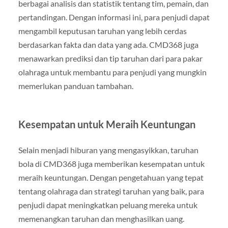
berbagai analisis dan statistik tentang tim, pemain, dan
pertandingan. Dengan informasi ini, para penjudi dapat
mengambil keputusan taruhan yang lebih cerdas
berdasarkan fakta dan data yang ada. CMD368 juga
menawarkan prediksi dan tip taruhan dari para pakar
olahraga untuk membantu para penjudi yang mungkin
memerlukan panduan tambahan.
Kesempatan untuk Meraih Keuntungan
Selain menjadi hiburan yang mengasyikkan, taruhan
bola di CMD368 juga memberikan kesempatan untuk
meraih keuntungan. Dengan pengetahuan yang tepat
tentang olahraga dan strategi taruhan yang baik, para
penjudi dapat meningkatkan peluang mereka untuk
memenangkan taruhan dan menghasilkan uang.