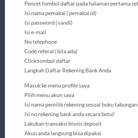
Pencet tombol daftar pada halaman pertama seb
Isi nama pemakai ( pemakai id)
Isi password ( sandi)
Isi e-mail
No telephone
Code referal ( bila ada)
Click tombol daftar
Langkah Daftar Rekening Bank Anda
Masuk ke menu profile saya
Pilih menu akun saya
Isi nama pemilik rekening sesuai buku tabungan
Isi no rekening bank anda secara betul’
Lakukan transaksi bisnis deposit
Akun anda langsung bisa dipakai