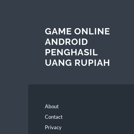
GAME ONLINE
ANDROID
PENGHASIL
UANG RUPIAH
About
Contact
Privacy