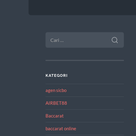
CARI
UNTUK:
KATEGORI
agen sicbo
AIRBET88
Baccarat
baccarat online