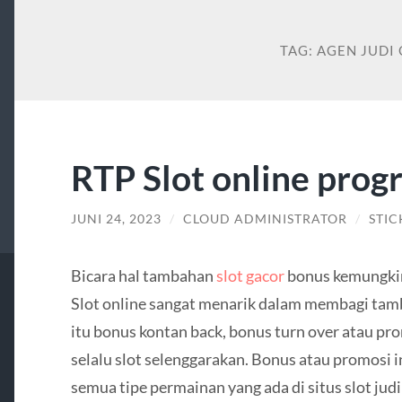
TAG:
AGEN JUDI
RTP Slot online prog
JUNI 24, 2023
/
CLOUD ADMINISTRATOR
/
STIC
Bicara hal tambahan
slot gacor
bonus kemungkin
Slot online sangat menarik dalam membagi tam
itu bonus kontan back, bonus turn over atau pr
selalu slot selenggarakan. Bonus atau promosi i
semua tipe permainan yang ada di situs slot judi