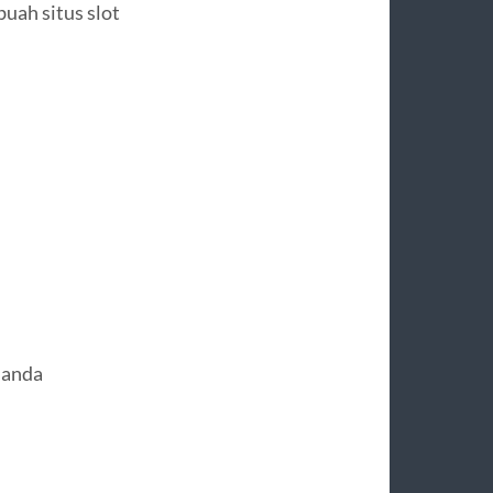
uah situs slot
 anda