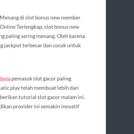
g Menang di slot bonus new member
 Online Terlengkap, slot bonus new
ang paling sering menang. Oleh karena
ing jackpot terbesar dan cocok untuk
boja
pemasok slot gacor paling
tic play telah membuat lebih dari
erikan tutorial slot gacor malam ini.
kan provider ini semakin inovatif