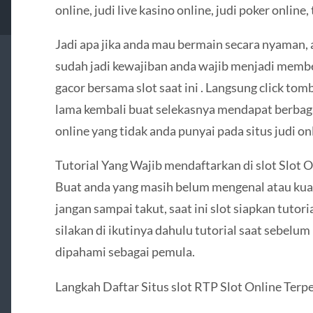
online, judi live kasino online, judi poker online
Jadi apa jika anda mau bermain secara nyaman, 
sudah jadi kewajiban anda wajib menjadi member
gacor bersama slot saat ini . Langsung click to
lama kembali buat selekasnya mendapat berbagai
online yang tidak anda punyai pada situs judi onl
Tutorial Yang Wajib mendaftarkan di slot Slot O
Buat anda yang masih belum mengenal atau kuas
jangan sampai takut, saat ini slot siapkan tutor
silakan di ikutinya dahulu tutorial saat sebelum
dipahami sebagai pemula.
Langkah Daftar Situs slot RTP Slot Online Terp