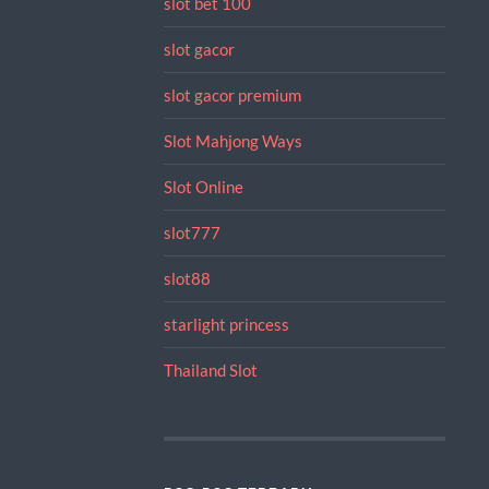
slot bet 100
slot gacor
slot gacor premium
Slot Mahjong Ways
Slot Online
slot777
slot88
starlight princess
Thailand Slot