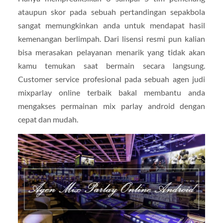
ataupun skor pada sebuah pertandingan sepakbola
sangat memungkinkan anda untuk mendapat hasil
kemenangan berlimpah. Dari lisensi resmi pun kalian
bisa merasakan pelayanan menarik yang tidak akan
kamu temukan saat bermain secara langsung.
Customer service profesional pada sebuah agen judi
mixparlay online terbaik bakal membantu anda
mengakses permainan mix parlay android dengan
cepat dan mudah.