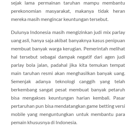
sejak lama permainan taruhan mampu membantu
perekonomian masyarakat, makanya tidak heran
mereka masih mengincar keuntungan tersebut.
Dulunya Indonesia masih mengizinkan judi mix parlay
uang asli, hanya saja akibat banyaknya kasus penipuan
membuat banyak warga kerugian. Pemerintah melihat
hal tersebut sebagai dampak negatif dari agen judi
parlay bola jalan, padahal jika kita temukan tempat
main taruhan resmi akan menghasilkan banyak uang.
Semenjak adanya teknologi canggih yang telah
berkembang sangat pesat membuat banyak petaruh
bisa mengakses keuntungan harian kembali. Pasar
pertaruhan pun bisa mendatangkan game betting versi
mobile yang menguntungkan untuk membantu para
pemain khususnya di Indonesia.