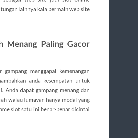
ntungan lainnya kala bermain web site
h Menang Paling Gacor
cor gampang menggapai kemenangan
enambahkan anda kesempatan untuk
ali. Anda dapat gampang menang dan
piah walau lumayan hanya modal yang
me slot satu ini benar-benar dicintai