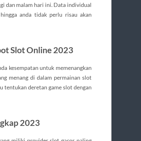
i dan malam hari ini. Data individual
hingga anda tidak perlu risau akan
t Slot Online 2023
anda kesempatan untuk memenangkan
ang menang di dalam permainan slot
u tentukan deretan game slot dengan
engkap 2023
ang miliki provider slot gacor paling