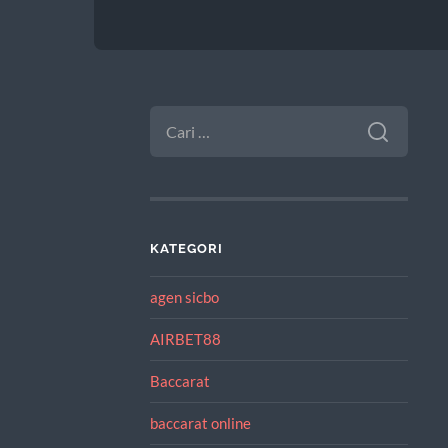
CARI
UNTUK:
KATEGORI
agen sicbo
AIRBET88
Baccarat
baccarat online