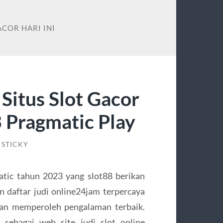
COR HARI INI
Situs Slot Gacor
3 Pragmatic Play
STICKY
atic tahun 2023 yang slot88 berikan
 daftar judi online24jam terpercaya
dan memperoleh pengalaman terbaik.
 sebagai web site judi slot online