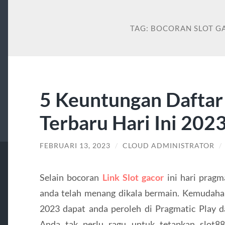
TAG:
BOCORAN SLOT GA
5 Keuntungan Daftar 
Terbaru Hari Ini 202
FEBRUARI 13, 2023
/
CLOUD ADMINISTRATOR
/
Selain bocoran
Link Slot gacor
ini hari pragm
anda telah menang dikala bermain. Kemudahan
2023 dapat anda peroleh di Pragmatic Play 
Anda tak perlu ragu untuk tetapkan slot88