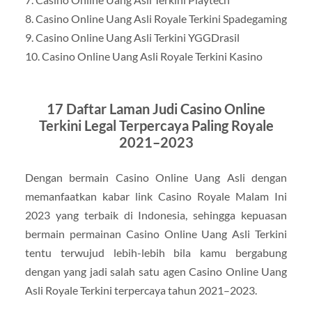
8. Casino Online Uang Asli Royale Terkini Spadegaming
9. Casino Online Uang Asli Terkini YGGDrasil
10. Casino Online Uang Asli Royale Terkini Kasino
17 Daftar Laman Judi Casino Online
Terkini Legal Terpercaya Paling Royale
2021–2023
Dengan bermain Casino Online Uang Asli dengan
memanfaatkan kabar link Casino Royale Malam Ini
2023 yang terbaik di Indonesia, sehingga kepuasan
bermain permainan Casino Online Uang Asli Terkini
tentu terwujud lebih-lebih bila kamu bergabung
dengan yang jadi salah satu agen Casino Online Uang
Asli Royale Terkini terpercaya tahun 2021–2023.