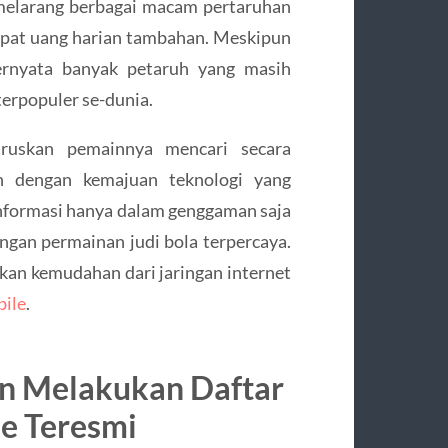
 melarang berbagai macam pertaruhan
dapat uang harian tambahan. Meskipun
ternyata banyak petaruh yang masih
terpopuler se-dunia.
uskan pemainnya mencari secara
ih dengan kemajuan teknologi yang
formasi hanya dalam genggaman saja
engan permainan judi bola terpercaya.
kan kemudahan dari jaringan internet
bile
.
in Melakukan Daftar
ne Teresmi