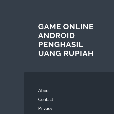
GAME ONLINE
ANDROID
PENGHASIL
UANG RUPIAH
About
Contact
Privacy