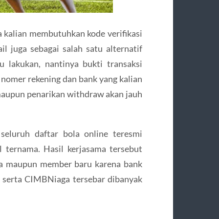
a kalian membutuhkan kode verifikasi
ail juga sebagai salah satu alternatif
 lakukan, nantinya bukti transaksi
 nomer rekening dan bank yang kalian
 maupun penarikan withdraw akan jauh
eluruh daftar bola online teresmi
 ternama. Hasil kerjasama tersebut
ma maupun member baru karena bank
, serta CIMBNiaga tersebar dibanyak