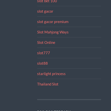
slot bet 100
slot gacor
slot gacor premium
Slot Mahjong Ways
Slot Online
slot777
slot88
starlight princess
Thailand Slot