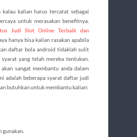
kalau kalian harus tercatat sebagai
ercaya untuk merasakan benefitnya.
itus Judi Slot Online Terbaik dan
caya hanya bisa kalian rasakan apabila
an daftar bola android tidaklah sulit
syarat yang telah mereka tentukan.
ya akan sangat membantu anda dalam
ni adalah beberapa syarat daftar judi
uhan butuhkan untuk membantu kalian:
n gunakan.