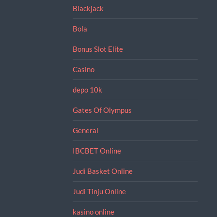
Blackjack
Bola
Bonus Slot Elite
Casino
depo 10k
Gates Of Olympus
General
IBCBET Online
Judi Basket Online
Judi Tinju Online
kasino online