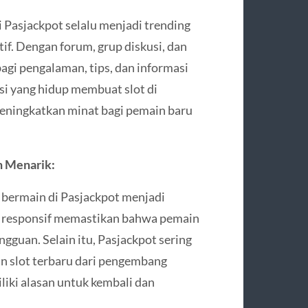
i Pasjackpot selalu menjadi trending
if. Dengan forum, grup diskusi, dan
bagi pengalaman, tips, dan informasi
si yang hidup membuat slot di
meningkatkan minat bagi pemain baru
n Menarik:
bermain di Pasjackpot menjadi
 responsif memastikan bahwa pemain
gguan. Selain itu, Pasjackpot sering
 slot terbaru dari pengembang
iki alasan untuk kembali dan