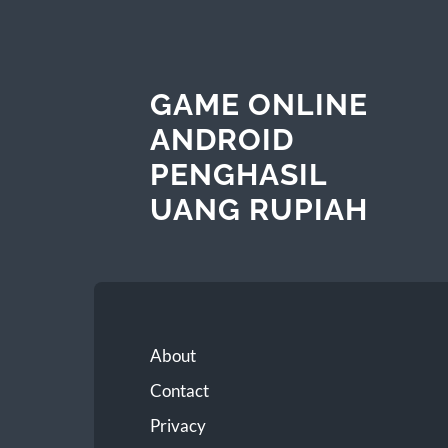
GAME ONLINE
ANDROID
PENGHASIL
UANG RUPIAH
About
Contact
Privacy