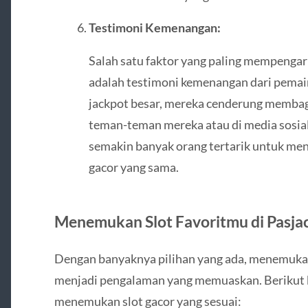
Testimoni Kemenangan:
Salah satu faktor yang paling mempengaruh
adalah testimoni kemenangan dari pemai
jackpot besar, mereka cenderung memba
teman-teman mereka atau di media sosial.
semakin banyak orang tertarik untuk men
gacor yang sama.
Menemukan Slot Favoritmu di Pasja
Dengan banyaknya pilihan yang ada, menemukan 
menjadi pengalaman yang memuaskan. Berikut b
menemukan slot gacor yang sesuai: