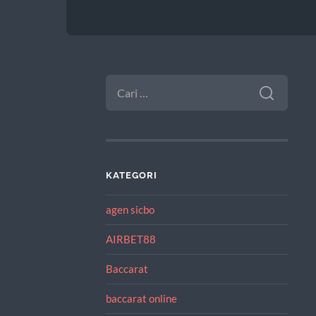
CARI
UNTUK:
KATEGORI
agen sicbo
AIRBET88
Baccarat
baccarat online