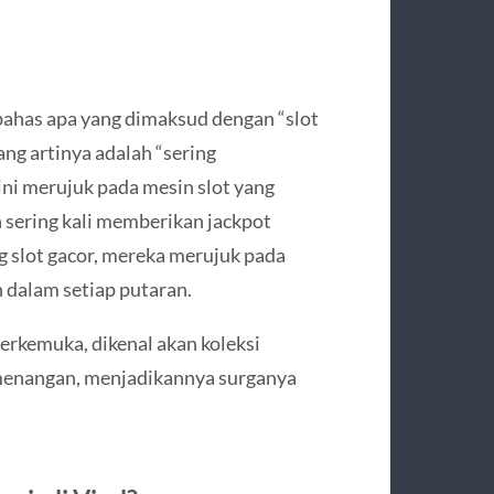
bahas apa yang dimaksud dengan “slot
yang artinya adalah “sering
ni merujuk pada mesin slot yang
sering kali memberikan jackpot
g slot gacor, mereka merujuk pada
 dalam setiap putaran.
 terkemuka, dikenal akan koleksi
menangan, menjadikannya surganya