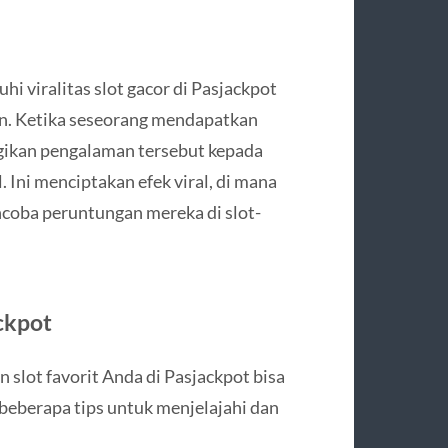
i viralitas slot gacor di Pasjackpot
n. Ketika seseorang mendapatkan
gikan pengalaman tersebut kepada
 Ini menciptakan efek viral, di mana
coba peruntungan mereka di slot-
ckpot
slot favorit Anda di Pasjackpot bisa
eberapa tips untuk menjelajahi dan