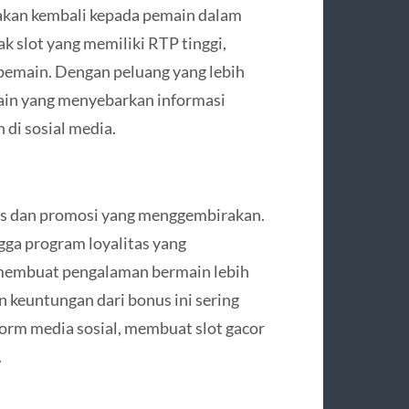
 akan kembali kepada pemain dalam
k slot yang memiliki RTP tinggi,
emain. Dengan peluang yang lebih
ain yang menyebarkan informasi
di sosial media.
us dan promosi yang menggembirakan.
gga program loyalitas yang
 membuat pengalaman bermain lebih
keuntungan dari bonus ini sering
rm media sosial, membuat slot gacor
.