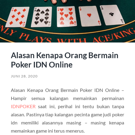
Alasan Kenapa Orang Bermain
Poker IDN Online
JUNI 28, 2020
Alasan Kenapa Orang Bermain Poker IDN Online –
Hampir semua kalangan memainkan permainan
IDNPOKER
saat ini, perihal ini tentu bukan tanpa
alasan. Pastinya tiap kalangan pecinta game judi poker
idn memiliki alasannya masing – masing kenapa
memainkan game ini terus menerus.