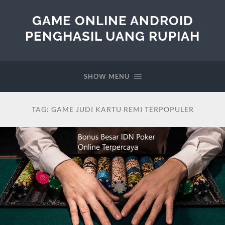
GAME ONLINE ANDROID
PENGHASIL UANG RUPIAH
SHOW MENU
TAG:
GAME JUDI KARTU REMI TERPOPULER