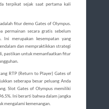
a terpikat sejak saat pertama kali
i adalah fitur demo Gates of Olympus.
a permainan secara gratis sebelum
. Ini merupakan kesempatan yang
endalam dan mempraktikkan strategi
di, pastikan untuk memanfaatkan fitur
ungguhan.
tang RTP (Return to Player) Gates of
jukkan seberapa besar peluang Anda
ng. Slot Gates of Olympus memiliki
6.5%. Ini berarti bahwa dalam jangka
ntuk mengalami kemenangan.