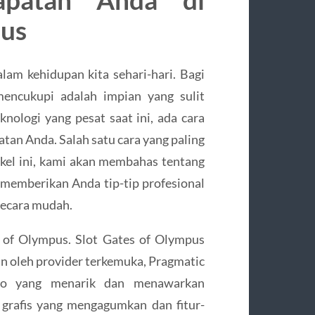
pus
lam kehidupan kita sehari-hari. Bagi
mencukupi adalah impian yang sulit
ologi yang pesat saat ini, ada cara
an Anda. Salah satu cara yang paling
ikel ini, kami akan membahas tentang
 memberikan Anda tip-tip profesional
ecara mudah.
 of Olympus. Slot Gates of Olympus
n oleh provider terkemuka, Pragmatic
no yang menarik dan menawarkan
grafis yang mengagumkan dan fitur-