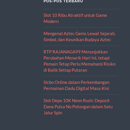
POS-POS TERBARU
Slot 10 Ribu Atraktif untuk Game
Modern
Mengenal Aztec Gems Lewat Sejarah,
Simbol, dan Keunikan Budaya Aztec
RTP RAJANAGA99 Menunjukkan
Perubahan Menarik Hari Ini, tetapi
Pemain Tetap Perlu Memahami Risiko
di Balik Setiap Putaran
Sicbo Online dalam Perkembangan
Permainan Dadu Digital Masa Kini
Slot Depo 10K Neon Rush: Deposit
Dana Pulsa No Potongan dalam Satu
Jalur Spin