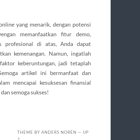
online yang menarik, dengan potensi
engan memanfaatkan fitur demo,
 profesional di atas, Anda dapat
tkan kemenangan. Namun, ingatlah
aktor keberuntungan, jadi tetaplah
Semoga artikel ini bermanfaat dan
am mencapai kesuksesan finansial
n dan semoga sukses!
THEME BY
ANDERS NORÉN
—
UP
↑