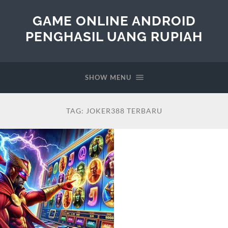
GAME ONLINE ANDROID
PENGHASIL UANG RUPIAH
SHOW MENU
TAG:
JOKER388 TERBARU