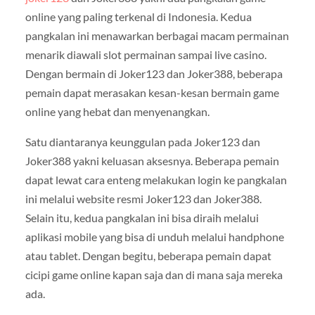
online yang paling terkenal di Indonesia. Kedua
pangkalan ini menawarkan berbagai macam permainan
menarik diawali slot permainan sampai live casino.
Dengan bermain di Joker123 dan Joker388, beberapa
pemain dapat merasakan kesan-kesan bermain game
online yang hebat dan menyenangkan.
Satu diantaranya keunggulan pada Joker123 dan
Joker388 yakni keluasan aksesnya. Beberapa pemain
dapat lewat cara enteng melakukan login ke pangkalan
ini melalui website resmi Joker123 dan Joker388.
Selain itu, kedua pangkalan ini bisa diraih melalui
aplikasi mobile yang bisa di unduh melalui handphone
atau tablet. Dengan begitu, beberapa pemain dapat
cicipi game online kapan saja dan di mana saja mereka
ada.