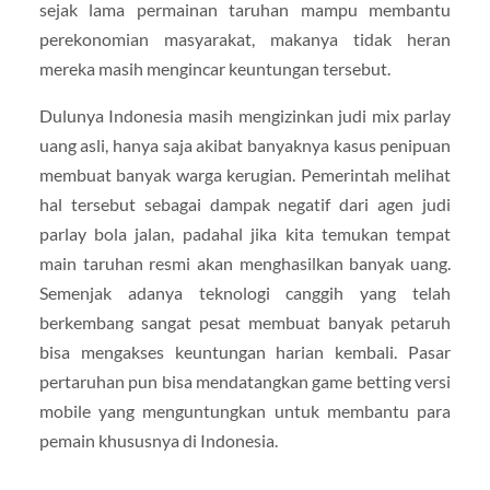
sejak lama permainan taruhan mampu membantu
perekonomian masyarakat, makanya tidak heran
mereka masih mengincar keuntungan tersebut.
Dulunya Indonesia masih mengizinkan judi mix parlay
uang asli, hanya saja akibat banyaknya kasus penipuan
membuat banyak warga kerugian. Pemerintah melihat
hal tersebut sebagai dampak negatif dari agen judi
parlay bola jalan, padahal jika kita temukan tempat
main taruhan resmi akan menghasilkan banyak uang.
Semenjak adanya teknologi canggih yang telah
berkembang sangat pesat membuat banyak petaruh
bisa mengakses keuntungan harian kembali. Pasar
pertaruhan pun bisa mendatangkan game betting versi
mobile yang menguntungkan untuk membantu para
pemain khususnya di Indonesia.