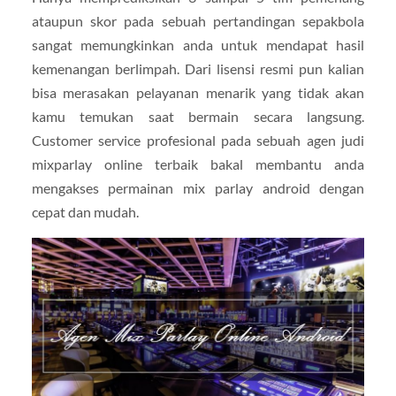
ataupun skor pada sebuah pertandingan sepakbola
sangat memungkinkan anda untuk mendapat hasil
kemenangan berlimpah. Dari lisensi resmi pun kalian
bisa merasakan pelayanan menarik yang tidak akan
kamu temukan saat bermain secara langsung.
Customer service profesional pada sebuah agen judi
mixparlay online terbaik bakal membantu anda
mengakses permainan mix parlay android dengan
cepat dan mudah.