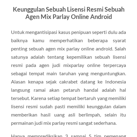
Keunggulan Sebuah Lisensi Resmi Sebuah
Agen Mix Parlay Online Android
Untuk mengantisipasi kasus penipuan seperti dulu ada
baiknya kamu memperhatikan beberapa syarat
penting sebuah agen mix parlay online android. Salah
satunya adalah tentang kepemilikan sebuah lisensi
resmi pada agen judi mixparlay online terpercaya
sebagai tempat main taruhan yang menguntungkan.
Alasan kenapa sejak cakrabet datang ke Indonesia
langsung ramai akan petaruh handal adalah hal
tersebut. Karena setiap tempat bertaruh yang memiliki
lisensi resmi sudah pasti memiliki keunggulan dalam
memberikan hasil uang asli berlimpah, selain itu
permainan judi mix parlay resmi sangat sederhana.
Hanya memprediksikan 3 sampai 5 tim pemenang