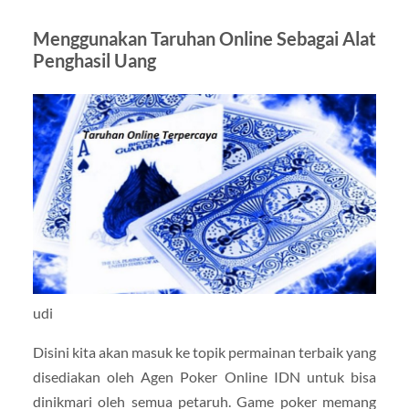
Menggunakan Taruhan Online Sebagai Alat
Penghasil Uang
udi
Disini kita akan masuk ke topik permainan terbaik yang
disediakan oleh Agen Poker Online IDN untuk bisa
dinikmari oleh semua petaruh. Game poker memang