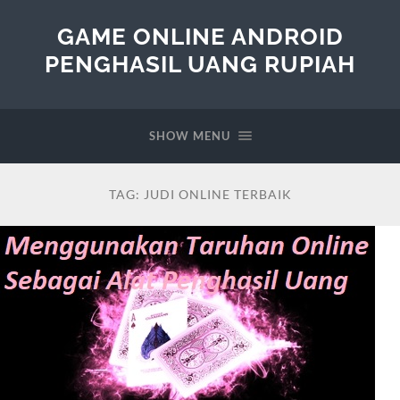
GAME ONLINE ANDROID
PENGHASIL UANG RUPIAH
SHOW MENU
TAG:
JUDI ONLINE TERBAIK