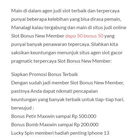
Main di dalam agen judi slot terbaik dan terpercaya
punyai beberapa kelebihan yang bisa dirasa pemain,
Manalagi kalau tergabung dan main di situs judi online
Slot Bonus New Member
depo 50 bonus 50
yang
punyai banyak penawaran tepercaya. Silahkan kita
saksikan keuntungan menunjuk situs agen slot gacor
pragmatic terpercaya Slot Bonus New Member:
Siapkan Promosi Bonus Terbaik
Dengan sudah jadi member Slot Bonus New Member,
pastinya Anda dapat nikmati pencapaian
keuntungan yang banyak terbaik untuk tiap-tiap hari,
berwujud :
Bonus Petir Maxwin sampai Rp 500.000
Bonus Bomb Maxwin sampai Rp 200.000
Lucky Spin memberi hadiah penting Iphone 13