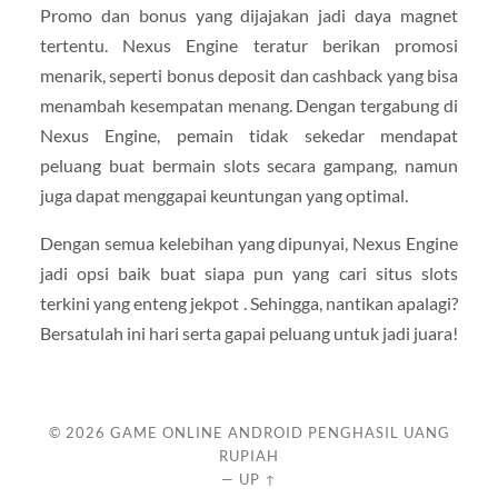
Promo dan bonus yang dijajakan jadi daya magnet
tertentu. Nexus Engine teratur berikan promosi
menarik, seperti bonus deposit dan cashback yang bisa
menambah kesempatan menang. Dengan tergabung di
Nexus Engine, pemain tidak sekedar mendapat
peluang buat bermain slots secara gampang, namun
juga dapat menggapai keuntungan yang optimal.
Dengan semua kelebihan yang dipunyai, Nexus Engine
jadi opsi baik buat siapa pun yang cari situs slots
terkini yang enteng jekpot . Sehingga, nantikan apalagi?
Bersatulah ini hari serta gapai peluang untuk jadi juara!
© 2026
GAME ONLINE ANDROID PENGHASIL UANG
RUPIAH
—
UP ↑