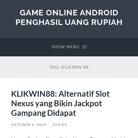
GAME ONLINE ANDROID
PENGHASIL UANG RUPIAH
SHOW MENU
TAG:
KLIKWIN 88
KLIKWIN88: Alternatif Slot
Nexus yang Bikin Jackpot
Gampang Didapat
OKTOBER 4, 2024
/
STICKY