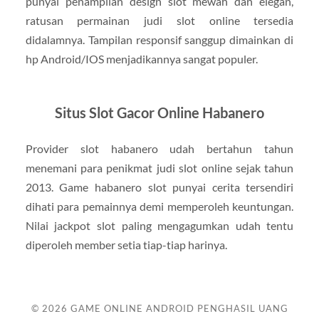
punyai penampilan design slot mewah dan elegan,
ratusan permainan judi slot online tersedia
didalamnya. Tampilan responsif sanggup dimainkan di
hp Android/IOS menjadikannya sangat populer.
Situs Slot Gacor Online Habanero
Provider slot habanero udah bertahun tahun
menemani para penikmat judi slot online sejak tahun
2013. Game habanero slot punyai cerita tersendiri
dihati para pemainnya demi memperoleh keuntungan.
Nilai jackpot slot paling mengagumkan udah tentu
diperoleh member setia tiap-tiap harinya.
© 2026
GAME ONLINE ANDROID PENGHASIL UANG