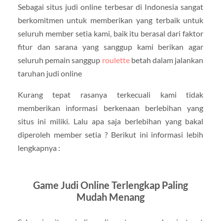
Sebagai situs judi online terbesar di Indonesia sangat
berkomitmen untuk memberikan yang terbaik untuk
seluruh member setia kami, baik itu berasal dari faktor
fitur dan sarana yang sanggup kami berikan agar
seluruh pemain sanggup
roulette
betah dalam jalankan
taruhan judi online
Kurang tepat rasanya terkecuali kami tidak
memberikan informasi berkenaan berlebihan yang
situs ini miliki. Lalu apa saja berlebihan yang bakal
diperoleh member setia ? Berikut ini informasi lebih
lengkapnya :
Game Judi Online Terlengkap Paling
Mudah Menang