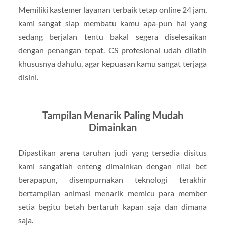
Memiliki kastemer layanan terbaik tetap online 24 jam,
kami sangat siap membatu kamu apa-pun hal yang
sedang berjalan tentu bakal segera diselesaikan
dengan penangan tepat. CS profesional udah dilatih
khususnya dahulu, agar kepuasan kamu sangat terjaga
disini.
Tampilan Menarik Paling Mudah
Dimainkan
Dipastikan arena taruhan judi yang tersedia disitus
kami sangatlah enteng dimainkan dengan nilai bet
berapapun, disempurnakan teknologi terakhir
bertampilan animasi menarik memicu para member
setia begitu betah bertaruh kapan saja dan dimana
saja.