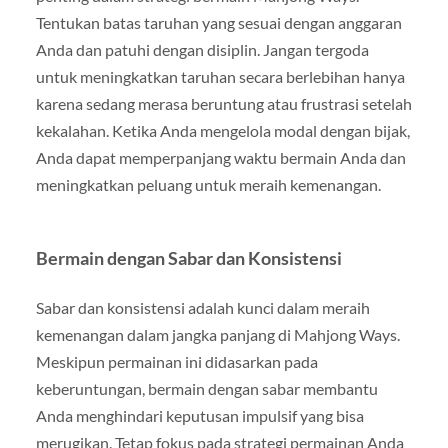
Tentukan batas taruhan yang sesuai dengan anggaran
Anda dan patuhi dengan disiplin. Jangan tergoda
untuk meningkatkan taruhan secara berlebihan hanya
karena sedang merasa beruntung atau frustrasi setelah
kekalahan. Ketika Anda mengelola modal dengan bijak,
Anda dapat memperpanjang waktu bermain Anda dan
meningkatkan peluang untuk meraih kemenangan.
Bermain dengan Sabar dan Konsistensi
Sabar dan konsistensi adalah kunci dalam meraih
kemenangan dalam jangka panjang di Mahjong Ways.
Meskipun permainan ini didasarkan pada
keberuntungan, bermain dengan sabar membantu
Anda menghindari keputusan impulsif yang bisa
merugikan. Tetap fokus pada strategi permainan Anda