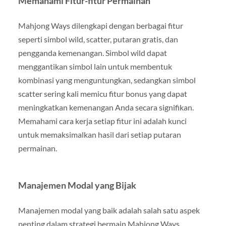
Memahami Fitur-fitur Permainan
Mahjong Ways dilengkapi dengan berbagai fitur
seperti simbol wild, scatter, putaran gratis, dan
pengganda kemenangan. Simbol wild dapat
menggantikan simbol lain untuk membentuk
kombinasi yang menguntungkan, sedangkan simbol
scatter sering kali memicu fitur bonus yang dapat
meningkatkan kemenangan Anda secara signifikan.
Memahami cara kerja setiap fitur ini adalah kunci
untuk memaksimalkan hasil dari setiap putaran
permainan.
Manajemen Modal yang Bijak
Manajemen modal yang baik adalah salah satu aspek
penting dalam strategi bermain Mahjong Ways.