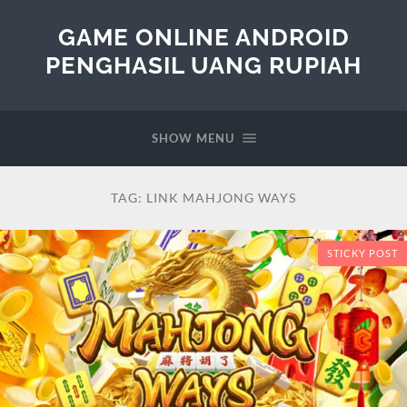
GAME ONLINE ANDROID
PENGHASIL UANG RUPIAH
SHOW MENU
TAG:
LINK MAHJONG WAYS
STICKY POST