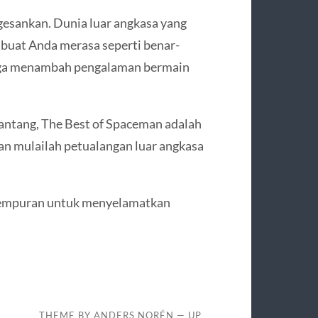
gesankan. Dunia luar angkasa yang
buat Anda merasa seperti benar-
 juga menambah pengalaman bermain
antang, The Best of Spaceman adalah
n mulailah petualangan luar angkasa
rtempuran untuk menyelamatkan
THEME BY
ANDERS NORÉN
—
UP