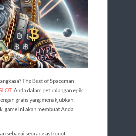
 angkasa? The Best of Spaceman
SLOT
Anda dalam petualangan epik
engan grafis yang menakjubkan,
rik, game ini akan membuat Anda
an sebagai seorang astronot