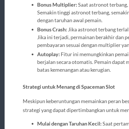
Bonus Multiplier:
Saat astronot terbang,
Semakin tinggi astronot terbang, semakin
dengan taruhan awal pemain.
Bonus Crash:
Jika astronot terbang terlal
Jika ini terjadi, permainan berakhir da
pembayaran sesuai dengan multiplier yang
Autoplay:
Fitur ini memungkinkan pemai
berjalan secara otomatis. Pemain dapat 
batas kemenangan atau kerugian.
Strategi untuk Menang di Spaceman Slot
Meskipun keberuntungan memainkan peran besa
strategi yang dapat dipertimbangkan untuk me
Mulai dengan Taruhan Kecil:
Saat pertam