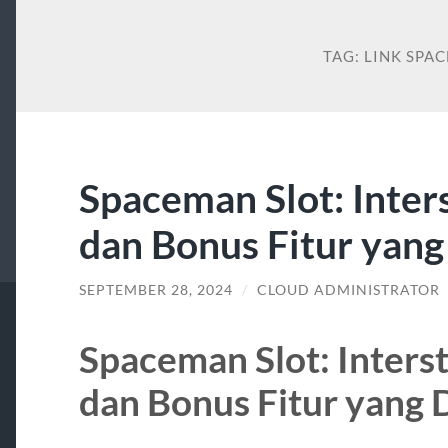
TAG:
LINK SPA
Spaceman Slot: Inters
dan Bonus Fitur yan
SEPTEMBER 28, 2024
/
CLOUD ADMINISTRATOR
Spaceman Slot: Interst
dan Bonus Fitur yang