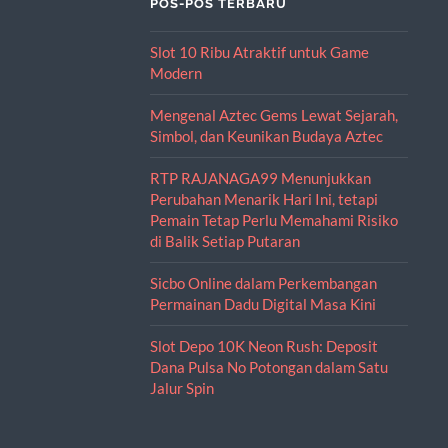
POS-POS TERBARU
Slot 10 Ribu Atraktif untuk Game
Modern
Mengenal Aztec Gems Lewat Sejarah,
Simbol, dan Keunikan Budaya Aztec
RTP RAJANAGA99 Menunjukkan
Perubahan Menarik Hari Ini, tetapi
Pemain Tetap Perlu Memahami Risiko
di Balik Setiap Putaran
Sicbo Online dalam Perkembangan
Permainan Dadu Digital Masa Kini
Slot Depo 10K Neon Rush: Deposit
Dana Pulsa No Potongan dalam Satu
Jalur Spin