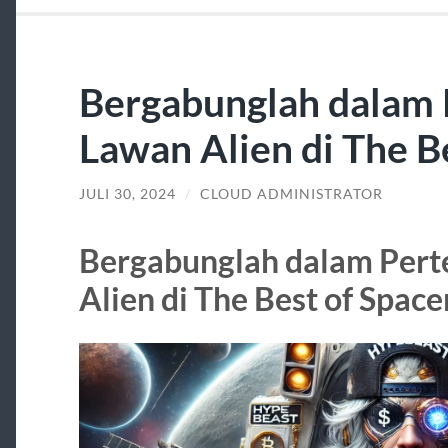
Bergabunglah dalam
Lawan Alien di The B
JULI 30, 2024
/
CLOUD ADMINISTRATOR
Bergabunglah dalam Per
Alien di The Best of Spac