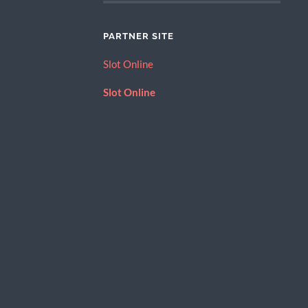
PARTNER SITE
Slot Online
Slot Online