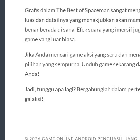
Grafis dalam The Best of Spaceman sangat men
luas dan detailnya yang menakjubkan akan mem
benar berada di sana. Efek suara yang imersif
game yang luar biasa.
Jika Anda mencari game aksi yang seru dan men
pilihan yang sempurna. Unduh game sekarang da
Anda!
Jadi, tunggu apa lagi? Bergabunglah dalam pe
galaksi!
© 2026
GAME ONLINE ANDROID PENGHASIL UANG