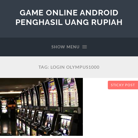
GAME ONLINE ANDROID
PENGHASIL UANG RUPIAH
SHOW MENU
TAG:
LOGIN OLYMPUS1000
STICKY POST