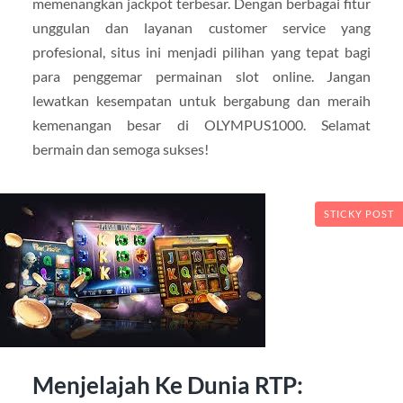
memenangkan jackpot terbesar. Dengan berbagai fitur
unggulan dan layanan customer service yang
profesional, situs ini menjadi pilihan yang tepat bagi
para penggemar permainan slot online. Jangan
lewatkan kesempatan untuk bergabung dan meraih
kemenangan besar di OLYMPUS1000. Selamat
bermain dan semoga sukses!
STICKY POST
Menjelajah Ke Dunia RTP: