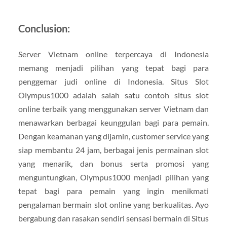
Conclusion:
Server Vietnam online terpercaya di Indonesia
memang menjadi pilihan yang tepat bagi para
penggemar judi online di Indonesia. Situs Slot
Olympus1000 adalah salah satu contoh situs slot
online terbaik yang menggunakan server Vietnam dan
menawarkan berbagai keunggulan bagi para pemain.
Dengan keamanan yang dijamin, customer service yang
siap membantu 24 jam, berbagai jenis permainan slot
yang menarik, dan bonus serta promosi yang
menguntungkan, Olympus1000 menjadi pilihan yang
tepat bagi para pemain yang ingin menikmati
pengalaman bermain slot online yang berkualitas. Ayo
bergabung dan rasakan sendiri sensasi bermain di Situs