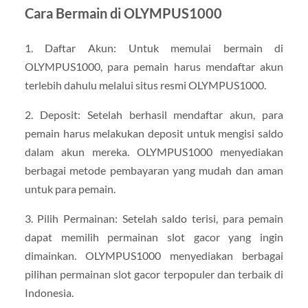
Cara Bermain di OLYMPUS1000
1. Daftar Akun: Untuk memulai bermain di
OLYMPUS1000, para pemain harus mendaftar akun
terlebih dahulu melalui situs resmi OLYMPUS1000.
2. Deposit: Setelah berhasil mendaftar akun, para
pemain harus melakukan deposit untuk mengisi saldo
dalam akun mereka. OLYMPUS1000 menyediakan
berbagai metode pembayaran yang mudah dan aman
untuk para pemain.
3. Pilih Permainan: Setelah saldo terisi, para pemain
dapat memilih permainan slot gacor yang ingin
dimainkan. OLYMPUS1000 menyediakan berbagai
pilihan permainan slot gacor terpopuler dan terbaik di
Indonesia.