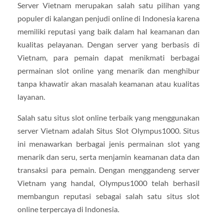
Server Vietnam merupakan salah satu pilihan yang
populer di kalangan penjudi online di Indonesia karena
memiliki reputasi yang baik dalam hal keamanan dan
kualitas pelayanan. Dengan server yang berbasis di
Vietnam, para pemain dapat menikmati berbagai
permainan slot online yang menarik dan menghibur
tanpa khawatir akan masalah keamanan atau kualitas
layanan.
Salah satu situs slot online terbaik yang menggunakan
server Vietnam adalah Situs Slot Olympus1000. Situs
ini menawarkan berbagai jenis permainan slot yang
menarik dan seru, serta menjamin keamanan data dan
transaksi para pemain. Dengan menggandeng server
Vietnam yang handal, Olympus1000 telah berhasil
membangun reputasi sebagai salah satu situs slot
online terpercaya di Indonesia.