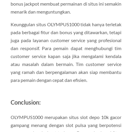
bonus jackpot membuat permainan di situs ini semakin
menarik dan menguntungkan.
Keunggulan situs OLYMPUS1000 tidak hanya terletak
pada berbagai fitur dan bonus yang ditawarkan, tetapi
juga pada layanan customer service yang profesional
dan responsif. Para pemain dapat menghubungi tim
customer service kapan saja jika mengalami kendala
atau masalah dalam bermain. Tim customer service
yang ramah dan berpengalaman akan siap membantu
para pemain dengan cepat dan efisien.
Conclusion:
OLYMPUS1000 merupakan situs slot depo 10k gacor
gampang menang dengan slot pulsa yang berpotensi