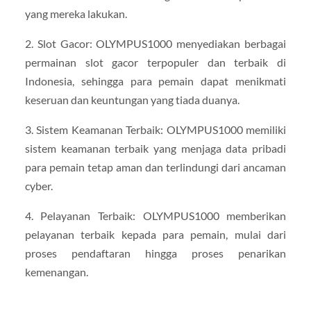
yang mereka lakukan.
2. Slot Gacor: OLYMPUS1000 menyediakan berbagai
permainan slot gacor terpopuler dan terbaik di
Indonesia, sehingga para pemain dapat menikmati
keseruan dan keuntungan yang tiada duanya.
3. Sistem Keamanan Terbaik: OLYMPUS1000 memiliki
sistem keamanan terbaik yang menjaga data pribadi
para pemain tetap aman dan terlindungi dari ancaman
cyber.
4. Pelayanan Terbaik: OLYMPUS1000 memberikan
pelayanan terbaik kepada para pemain, mulai dari
proses pendaftaran hingga proses penarikan
kemenangan.