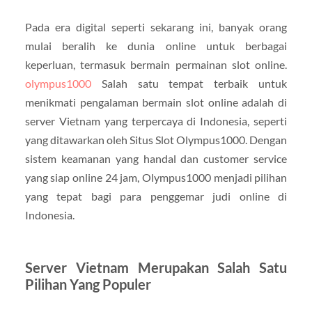
Pada era digital seperti sekarang ini, banyak orang
mulai beralih ke dunia online untuk berbagai
keperluan, termasuk bermain permainan slot online.
olympus1000
Salah satu tempat terbaik untuk
menikmati pengalaman bermain slot online adalah di
server Vietnam yang terpercaya di Indonesia, seperti
yang ditawarkan oleh Situs Slot Olympus1000. Dengan
sistem keamanan yang handal dan customer service
yang siap online 24 jam, Olympus1000 menjadi pilihan
yang tepat bagi para penggemar judi online di
Indonesia.
Server Vietnam Merupakan Salah Satu
Pilihan Yang Populer