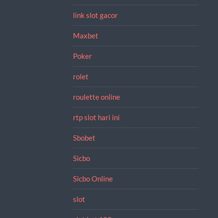
link slot gacor
Maxbet
Poker
rolet
roulette online
rtp slot hari ini
Sbobet
Sicbo
Sicbo Online
slot