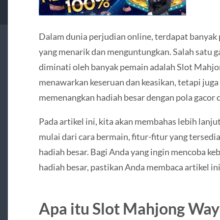
Dalam dunia perjudian online, terdapat banyak 
yang menarik dan menguntungkan. Salah satu ga
diminati oleh banyak pemain adalah Slot Mahjo
menawarkan keseruan dan keasikan, tetapi jug
memenangkan hadiah besar dengan pola gacor d
Pada artikel ini, kita akan membahas lebih lan
mulai dari cara bermain, fitur-fitur yang terse
hadiah besar. Bagi Anda yang ingin mencoba 
hadiah besar, pastikan Anda membaca artikel ini
Apa itu Slot Mahjong Way