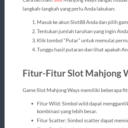
langkah-langkah yang perlu Anda lakukan:
Masuk ke akun Slot88 Anda dan pilih ga
Tentukan jumlah taruhan yang ingin Anda
Klik tombol “Putar” untuk memulai perm
Tunggu hasil putaran dan lihat apakah 
Fitur-Fitur Slot Mahjong
Game Slot Mahjong Ways memiliki beberapa fitu
Fitur Wild: Simbol wild dapat menggant
kombinasi yang lebih besar.
Fitur Scatter: Simbol scatter dapat memic