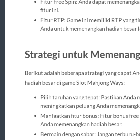
Fitur Free Spin: Anda dapat memenangkan
fitur ini.
Fitur RTP: Game ini memiliki RTP yang ti
Anda untuk memenangkan hadiah besar le
Strategi untuk Memenang
Berikut adalah beberapa strategi yang dapat
hadiah besar di game Slot Mahjong Ways:
Pilih taruhan yang tepat: Pastikan Anda 
meningkatkan peluang Anda memenangka
Manfaatkan fitur bonus: Fitur bonus free
Anda memenangkan hadiah besar.
Bermain dengan sabar: Jangan terburu-b