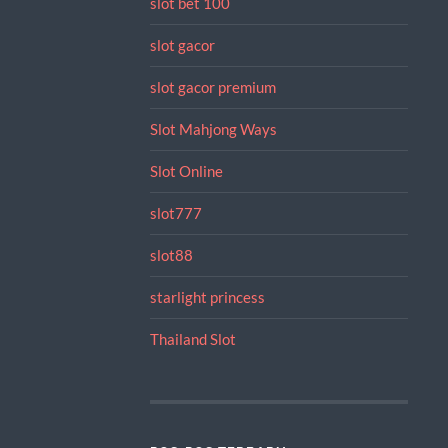
slot bet 100
slot gacor
slot gacor premium
Slot Mahjong Ways
Slot Online
slot777
slot88
starlight princess
Thailand Slot