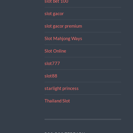
slot bet 100
slot gacor
slot gacor premium
Slot Mahjong Ways
Slot Online
slot777
slot88
starlight princess
Thailand Slot