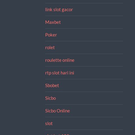
link slot gacor
Maxbet
Poker
rolet
roulette online
rtp slot hari ini
Sbobet
Sicbo
Sicbo Online
slot