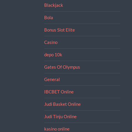
Blackjack
Bola
Bonus Slot Elite
Casino
depo 10k
Gates Of Olympus
General
IBCBET Online
Judi Basket Online
Judi Tinju Online
kasino online