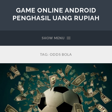
GAME ONLINE ANDROID
PENGHASIL UANG RUPIAH
SHOW MENU
TAG:
ODDS BOLA