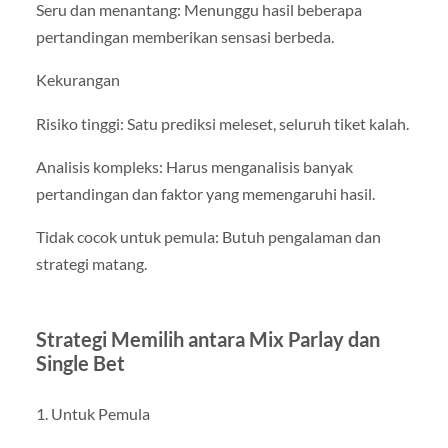
Seru dan menantang: Menunggu hasil beberapa
pertandingan memberikan sensasi berbeda.
Kekurangan
Risiko tinggi: Satu prediksi meleset, seluruh tiket kalah.
Analisis kompleks: Harus menganalisis banyak
pertandingan dan faktor yang memengaruhi hasil.
Tidak cocok untuk pemula: Butuh pengalaman dan
strategi matang.
Strategi Memilih antara Mix Parlay dan
Single Bet
1. Untuk Pemula