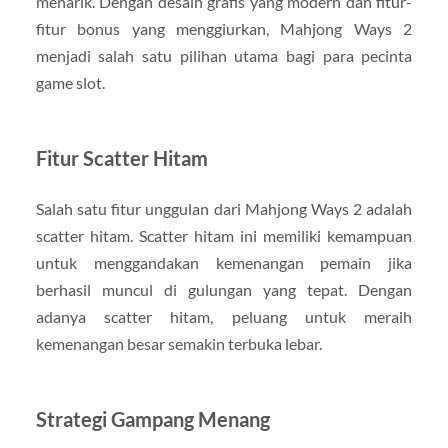
menarik. Dengan desain grafis yang modern dan fitur-
fitur bonus yang menggiurkan, Mahjong Ways 2
menjadi salah satu pilihan utama bagi para pecinta
game slot.
Fitur Scatter Hitam
Salah satu fitur unggulan dari Mahjong Ways 2 adalah
scatter hitam. Scatter hitam ini memiliki kemampuan
untuk menggandakan kemenangan pemain jika
berhasil muncul di gulungan yang tepat. Dengan
adanya scatter hitam, peluang untuk meraih
kemenangan besar semakin terbuka lebar.
Strategi Gampang Menang