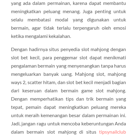
yang ada dalam permainan, karena dapat membantu
meningkatkan peluang menang. Juga penting untuk
selalu membatasi modal yang digunakan untuk
bermain, agar tidak terlalu terpengaruh oleh emosi
ketika mengalami kekalahan.
Dengan hadirnya situs penyedia slot mahjong dengan
slot bet kecil, para penggemar slot dapat menikmati
pengalaman bermain yang menyenangkan tanpa harus
mengeluarkan banyak uang. Mahjong slot, mahjong
ways 2, scatter hitam, dan slot bet kecil menjadi bagian
dari keseruan dalam bermain game slot mahjong.
Dengan memperhatikan tips dan trik bermain yang
tepat, pemain dapat meningkatkan peluang mereka
untuk meraih kemenangan besar dalam permainan ini.
Jadi, jangan ragu untuk mencoba keberuntungan Anda
dalam bermain slot mahjong di situs
tipsynailclub