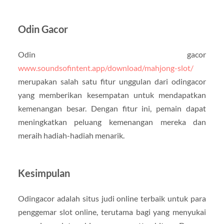
Odin Gacor
Odin gacor
www.soundsofintent.app/download/mahjong-slot/
merupakan salah satu fitur unggulan dari odingacor
yang memberikan kesempatan untuk mendapatkan
kemenangan besar. Dengan fitur ini, pemain dapat
meningkatkan peluang kemenangan mereka dan
meraih hadiah-hadiah menarik.
Kesimpulan
Odingacor adalah situs judi online terbaik untuk para
penggemar slot online, terutama bagi yang menyukai