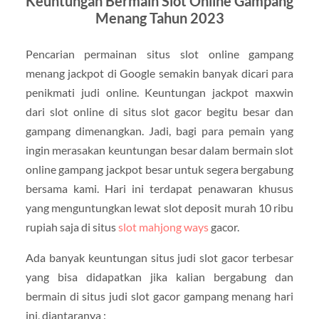
Keuntungan Bermain Slot Online Gampang
Menang Tahun 2023
Pencarian permainan situs slot online gampang
menang jackpot di Google semakin banyak dicari para
penikmati judi online. Keuntungan jackpot maxwin
dari slot online di situs slot gacor begitu besar dan
gampang dimenangkan. Jadi, bagi para pemain yang
ingin merasakan keuntungan besar dalam bermain slot
online gampang jackpot besar untuk segera bergabung
bersama kami. Hari ini terdapat penawaran khusus
yang menguntungkan lewat slot deposit murah 10 ribu
rupiah saja di situs
slot mahjong ways
gacor.
Ada banyak keuntungan situs judi slot gacor terbesar
yang bisa didapatkan jika kalian bergabung dan
bermain di situs judi slot gacor gampang menang hari
ini, diantaranya :