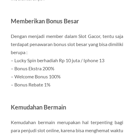
Memberikan Bonus Besar
Dengan menjadi member dalam Slot Gacor, tentu saja
terdapat penawaran bonus slot besar yang bisa dimiliki
berupa :
– Lucky Spin berhadiah Rp 10 juta / Iphone 13
– Bonus Ekstra 200%
– Welcome Bonus 100%
– Bonus Rebate 1%
Kemudahan Bermain
Kemudahan bermain merupakan hal terpenting bagi
para penjudi slot online, karena bisa menghemat waktu