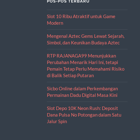
POS-POS TERBARU
Slot 10 Ribu Atraktif untuk Game
Modern
Mengenal Aztec Gems Lewat Sejarah,
Simbol, dan Keunikan Budaya Aztec
RTP RAJANAGA99 Menunjukkan
Perubahan Menarik Hari Ini, tetapi
Pemain Tetap Perlu Memahami Risiko
di Balik Setiap Putaran
Sicbo Online dalam Perkembangan
Permainan Dadu Digital Masa Kini
Slot Depo 10K Neon Rush: Deposit
Dana Pulsa No Potongan dalam Satu
Jalur Spin