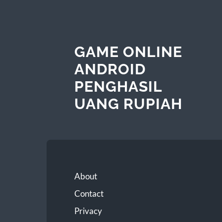
GAME ONLINE
ANDROID
PENGHASIL
UANG RUPIAH
About
Contact
Privacy