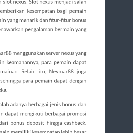
 slot nexus. Slot nexus menjadi salah
 memberikan kesempatan bagi pemain
n yang menarik dan fitur-fitur bonus
menawarkan pengalaman bermain yang
ymar88 menggunakan server nexus yang
min keamanannya, para pemain dapat
mainan. Selain itu, Neymar88 juga
 sehingga para pemain dapat dengan
eka.
lah adanya berbagai jenis bonus dan
n dapat mengikuti berbagai promosi
ari bonus deposit hingga cashback.
main memiliki kesempatan lebih besar