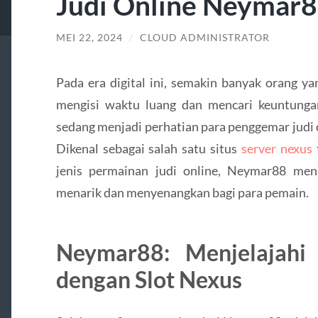
Judi Online Neymar
MEI 22, 2024
/
CLOUD ADMINISTRATOR
Pada era digital ini, semakin banyak orang ya
mengisi waktu luang dan mencari keuntungan.
sedang menjadi perhatian para penggemar judi 
Dikenal sebagai salah satu situs
server nexus
jenis permainan judi online, Neymar88 me
menarik dan menyenangkan bagi para pemain.
Neymar88: Menjelajahi
dengan Slot Nexus