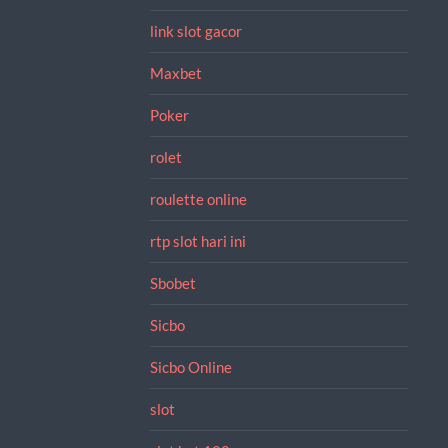
link slot gacor
Maxbet
Poker
rolet
roulette online
rtp slot hari ini
Sbobet
Sicbo
Sicbo Online
slot