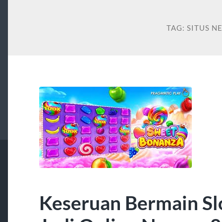
TAG:
SITUS N
Keseruan Bermain Slo