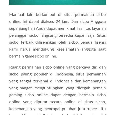
Manfaat lain berkumpul di situs permainan sicbo
online. Ini dapat diakses 24 jam. Dan sicbo Anggota
sepanjang hari Anda dapat menikmati fasilitas layanan
pelanggan sicbo langsung tersedia kapan saja. Situs
sicbo terbaik dilisensikan oleh sicbo. Semua lisensi
kami harus mendukung keselamatan anggota saat
bermain game sicbo online.
Ruang permainan sicbo online yang percaya diri dan
sicbo paling populer di Indonesia, situs permainan
yang sangat terkenal di Indonesia dan kemenangan
yang sangat menguntungkan yang dicegah pemain
gaming sicbo online dapat dengan bermain sicbo
online yang diputar secara online di situs sicbo,
kemenangan yang mencapai puluhan juta rupee . Itu