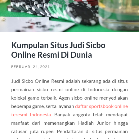
Kumpulan Situs Judi Sicbo
Online Resmi Di Dunia
FEBRUARI 24, 2021
Judi Sicbo Online Resmi adalah sekarang ada di situs
permainan sicbo resmi online di Indonesia dengan
koleksi game terbaik. Agen sicbo online menyediakan
beberapa game, serta layanan
daftar sportsbook online
teresmi Indonesia
. Banyak anggota telah mendapat
manfaat dari memenangkan Hadiah Junior hingga
ratusan juta rupee. Pendaftaran di situs permainan