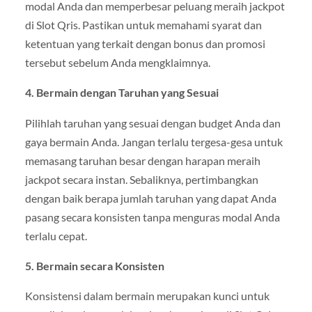
modal Anda dan memperbesar peluang meraih jackpot
di Slot Qris. Pastikan untuk memahami syarat dan
ketentuan yang terkait dengan bonus dan promosi
tersebut sebelum Anda mengklaimnya.
4. Bermain dengan Taruhan yang Sesuai
Pilihlah taruhan yang sesuai dengan budget Anda dan
gaya bermain Anda. Jangan terlalu tergesa-gesa untuk
memasang taruhan besar dengan harapan meraih
jackpot secara instan. Sebaliknya, pertimbangkan
dengan baik berapa jumlah taruhan yang dapat Anda
pasang secara konsisten tanpa menguras modal Anda
terlalu cepat.
5. Bermain secara Konsisten
Konsistensi dalam bermain merupakan kunci untuk