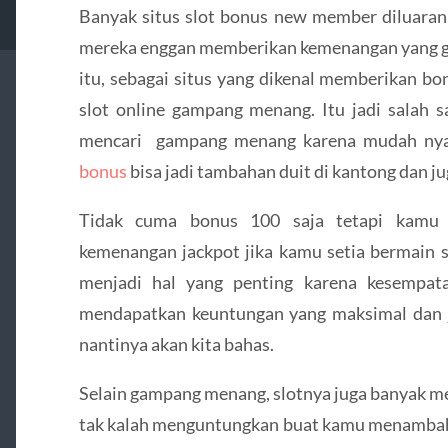
Banyak situs slot bonus new member diluaran
mereka enggan memberikan kemenangan yang g
itu, sebagai situs yang dikenal memberikan bo
slot online gampang menang. Itu jadi salah s
mencari gampang menang karena mudah nya
bonus
bisa jadi tambahan duit di kantong dan 
Tidak cuma bonus 100 saja tetapi kamu
kemenangan jackpot jika kamu setia bermain sa
menjadi hal yang penting karena kesempata
mendapatkan keuntungan yang maksimal dan j
nantinya akan kita bahas.
Selain gampang menang, slotnya juga banyak m
tak kalah menguntungkan buat kamu menamba