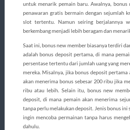
untuk menarik pemain baru. Awalnya, bonu
penawaran gratis bermain dengan sejumlah kr
slot tertentu. Namun seiring berjalannya
berkembang menjadi lebih beragam dan menari
Saat ini, bonus new member biasanya terdiri da
adalah bonus deposit pertama, di mana pema
persentase tertentu dari jumlah uang yang mer
mereka. Misalnya, jika bonus deposit pertama
akan menerima bonus sebesar 200 ribu jika m
ribu atau lebih. Selain itu, bonus new memb
deposit, di mana pemain akan menerima sejum
tanpa perlu melakukan deposit. Jenis bonus ini
ingin mencoba permainan tanpa harus mengelu
dahulu.