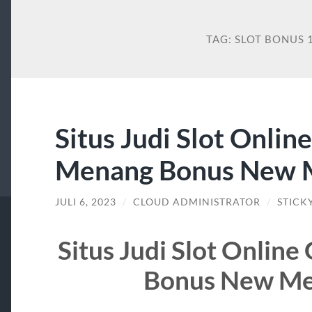
TAG:
SLOT BONUS 1
Situs Judi Slot Onli
Menang Bonus New 
JULI 6, 2023
/
CLOUD ADMINISTRATOR
/
STICK
Situs Judi Slot Onli
Bonus New M