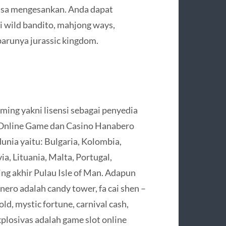
biasa mengesankan. Anda dapat
i wild bandito, mahjong ways,
rbarunya jurassic kingdom.
ming yakni lisensi sebagai penyedia
t Online Game dan Casino Hanabero
unia yaitu: Bulgaria, Kolombia,
via, Lituania, Malta, Portugal,
ing akhir Pulau Isle of Man. Adapun
anero adalah candy tower, fa cai shen –
old, mystic fortune, carnival cash,
xplosivas adalah game slot online