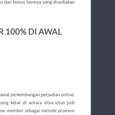
romo dan bonus lainnya yang disediakan
 100% DI AWAL
 awal perkembangan perjudian online.
g ketat di antara situs-situs judi
 new member sebagai metode promosi