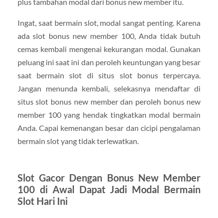
plus tambahan modal dari bonus new member itu.
Ingat, saat bermain slot, modal sangat penting. Karena
ada slot bonus new member 100, Anda tidak butuh
cemas kembali mengenai kekurangan modal. Gunakan
peluang ini saat ini dan peroleh keuntungan yang besar
saat bermain slot di situs slot bonus terpercaya.
Jangan menunda kembali, selekasnya mendaftar di
situs slot bonus new member dan peroleh bonus new
member 100 yang hendak tingkatkan modal bermain
Anda. Capai kemenangan besar dan cicipi pengalaman
bermain slot yang tidak terlewatkan.
Slot Gacor Dengan Bonus New Member
100 di Awal Dapat Jadi Modal Bermain
Slot Hari Ini