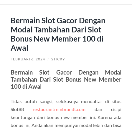
Bermain Slot Gacor Dengan
Modal Tambahan Dari Slot
Bonus New Member 100 di
Awal
FEBRUARI 6, 2024
/
STICKY
Bermain Slot Gacor Dengan Modal
Tambahan Dari Slot Bonus New Member
100 di Awal
Tidak butuh sangsi, selekasnya mendaftar di situs
Slot88
restaurantrembrandt.com
dan cicipi
keuntungan dari bonus new member ini. Karena ada
bonus ini, Anda akan mempunyai modal lebih dan bisa