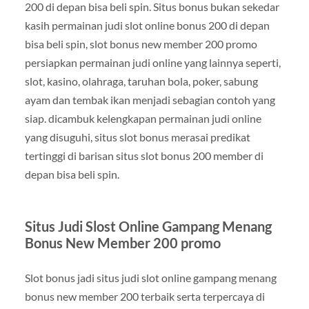
200 di depan bisa beli spin. Situs bonus bukan sekedar
kasih permainan judi slot online bonus 200 di depan
bisa beli spin, slot bonus new member 200 promo
persiapkan permainan judi online yang lainnya seperti,
slot, kasino, olahraga, taruhan bola, poker, sabung
ayam dan tembak ikan menjadi sebagian contoh yang
siap. dicambuk kelengkapan permainan judi online
yang disuguhi, situs slot bonus merasai predikat
tertinggi di barisan situs slot bonus 200 member di
depan bisa beli spin.
Situs Judi Slost Online Gampang Menang
Bonus New Member 200 promo
Slot bonus jadi situs judi slot online gampang menang
bonus new member 200 terbaik serta terpercaya di