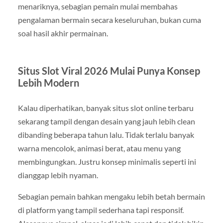
menariknya, sebagian pemain mulai membahas
pengalaman bermain secara keseluruhan, bukan cuma
soal hasil akhir permainan.
Situs Slot Viral 2026 Mulai Punya Konsep
Lebih Modern
Kalau diperhatikan, banyak situs slot online terbaru
sekarang tampil dengan desain yang jauh lebih clean
dibanding beberapa tahun lalu. Tidak terlalu banyak
warna mencolok, animasi berat, atau menu yang
membingungkan. Justru konsep minimalis seperti ini
dianggap lebih nyaman.
Sebagian pemain bahkan mengaku lebih betah bermain
di platform yang tampil sederhana tapi responsif.