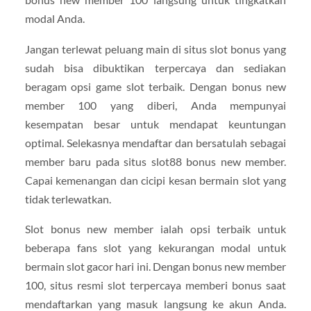
modal Anda.
Jangan terlewat peluang main di situs slot bonus yang
sudah bisa dibuktikan terpercaya dan sediakan
beragam opsi game slot terbaik. Dengan bonus new
member 100 yang diberi, Anda mempunyai
kesempatan besar untuk mendapat keuntungan
optimal. Selekasnya mendaftar dan bersatulah sebagai
member baru pada situs slot88 bonus new member.
Capai kemenangan dan cicipi kesan bermain slot yang
tidak terlewatkan.
Slot bonus new member ialah opsi terbaik untuk
beberapa fans slot yang kekurangan modal untuk
bermain slot gacor hari ini. Dengan bonus new member
100, situs resmi slot terpercaya memberi bonus saat
mendaftarkan yang masuk langsung ke akun Anda.