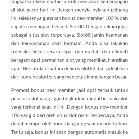
tingkatkan kesempatan untuk mencetak kemenangan
di slot gacor hari ini. Jangan menyia-nyiakan peluang
ini, selekasnya gunakan bonus new member 100 % dan
capai kemenangan besar di Slot88. Dengan rekam jejak
sebagai situs slot terpercaya, Slot88 jamin keamanan
dan kenyamanan saat bermain. Anda bisa lakukan
transaksi bisnis secara cepat dan mudah, dan nikmati
beragam opsi permainan slot yang memikat. Nantikan
apa ? Bersatulah saat ini di Situs Slot88 dan jadilah sisi
dari komune slotter yang mencetak kemenangan besar.
Promosi bonus new member jadi opsi terbaik untuk
pencinta slot yang ingin tingkatkan modal bermain slot
yang terkenal saat ini ini. Dengan bonus new member
100 yang diberi oleh situs slot resmi terpercaya, Anda
dapat memperoleh bonus langsung saat mendaftarkan.
Tentu saja, bonus ini akan dengan automatis masuk ke