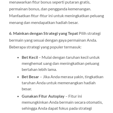
menawarkan fitur bonus seperti putaran gratis,
permainan bonus, dan pengganda kemenangan.
Manfaatkan fitur-fitur ini untuk meningkatkan peluang
menang dan mendapatkan hadiah besar.
6. Mainkan dengan Strategi yang Tepat
Pilih strategi
bermain yang sesuai dengan gaya permainan Anda.
Beberapa strategi yang populer termasuk:
Bet Kecil
– Mulai dengan taruhan kecil untuk
menghemat uang dan meningkatkan peluang
bertahan lebih lama.
Bet Besar
– Jika Anda merasa yakin, tingkatkan
taruhan Anda untuk memenangkan hadiah
besar.
Gunakan Fitur Autoplay
– Fitur ini
memungkinkan Anda bermain secara otomatis,
sehingga Anda dapat fokus pada strategi