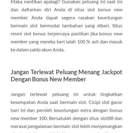
Maka nantikan apalagi? Gunakan peluang ini saat ini
dan daftarkan diri Anda di situs slot bonus new
member. Anda dapat segera rasakan keuntungan
bermain slot bermodal tambahan yang diberi. Situs
resmi slot bonus terpercaya pastikan jika bonus new
member yang mereka beri ialah 100 % asli dan masuk
ke dalam saldo akun Anda.
Jangan Terlewat Peluang Menang Jackpot
Dengan Bonus New Member
Jangan terlewat peluang ini untuk tingkatkan
kesempatan Anda saat bermain slot. Cicipi slot gacor
hari ini dan peroleh keuntungan extra dengan bonus
new member 100. Bersatulah dengan situs slot88 dan
merasai pengalaman bermain slot lebih menyenangkan