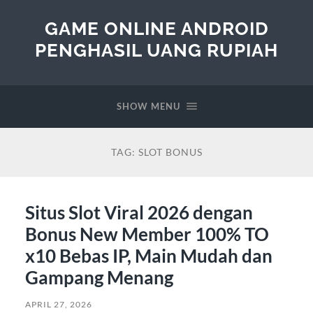
GAME ONLINE ANDROID
PENGHASIL UANG RUPIAH
SHOW MENU
TAG:
SLOT BONUS
Situs Slot Viral 2026 dengan
Bonus New Member 100% TO
x10 Bebas IP, Main Mudah dan
Gampang Menang
APRIL 27, 2026