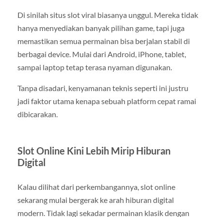
Di sinilah situs slot viral biasanya unggul. Mereka tidak
hanya menyediakan banyak pilihan game, tapi juga
memastikan semua permainan bisa berjalan stabil di
berbagai device. Mulai dari Android, iPhone, tablet,
sampai laptop tetap terasa nyaman digunakan.
Tanpa disadari, kenyamanan teknis seperti ini justru
jadi faktor utama kenapa sebuah platform cepat ramai
dibicarakan.
Slot Online Kini Lebih Mirip Hiburan
Digital
Kalau dilihat dari perkembangannya, slot online
sekarang mulai bergerak ke arah hiburan digital
modern. Tidak lagi sekadar permainan klasik dengan