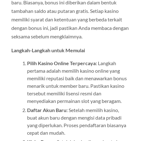
baru. Biasanya, bonus ini diberikan dalam bentuk
tambahan saldo atau putaran gratis. Setiap kasino
memiliki syarat dan ketentuan yang berbeda terkait
dengan bonus ini, jadi pastikan Anda membaca dengan
seksama sebelum mengklaimnya.
Langkah-Langkah untuk Memulai
Pilih Kasino Online Terpercaya:
Langkah
pertama adalah memilih kasino online yang
memiliki reputasi baik dan menawarkan bonus
menarik untuk member baru. Pastikan kasino
tersebut memiliki lisensi resmi dan
menyediakan permainan slot yang beragam.
Daftar Akun Baru:
Setelah memilih kasino,
buat akun baru dengan mengisi data pribadi
yang diperlukan. Proses pendaftaran biasanya
cepat dan mudah.