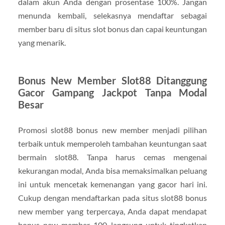
dalam akun Anda dengan prosentase 100%. Jangan
menunda kembali, selekasnya mendaftar sebagai
member baru di situs slot bonus dan capai keuntungan
yang menarik.
Bonus New Member Slot88 Ditanggung
Gacor Gampang Jackpot Tanpa Modal
Besar
Promosi slot88 bonus new member menjadi pilihan
terbaik untuk memperoleh tambahan keuntungan saat
bermain slot88. Tanpa harus cemas mengenai
kekurangan modal, Anda bisa memaksimalkan peluang
ini untuk mencetak kemenangan yang gacor hari ini.
Cukup dengan mendaftarkan pada situs slot88 bonus
new member yang terpercaya, Anda dapat mendapat
bonus new member 100 langsung untuk tingkatkan