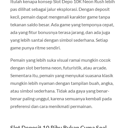
Itulah kenapa konsep Slot Depo 10K Neon Rush lebih
pas dilihat sebagai jalur eksplorasi. Dengan deposit
kecil, pemain dapat mengenali karakter game tanpa
tekanan saldo besar. Ada game yang temponya cepat,
ada yang fitur bonusnya terasa jarang, dan ada juga
yang lebih santai dengan simbol sederhana. Setiap
game punya ritme sendiri.
Pemain yang lebih suka visual ramai mungkin cocok
dengan slot bertema neon, futuristik, atau arcade.
Sementara itu, pemain yang menyukai suasana klasik
mungkin lebih nyaman dengan tampilan buah, angka,
atau simbol sederhana. Tidak ada gaya yang benar-
benar paling unggul, karena semuanya kembali pada
preferensi dan cara menikmati permainan.
Slot Deposit 10 Ribu Bukan Cuma Soal