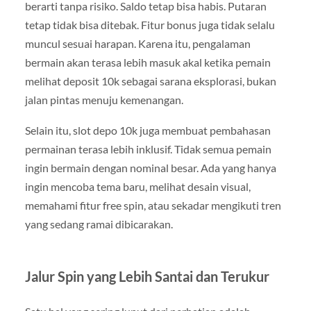
berarti tanpa risiko. Saldo tetap bisa habis. Putaran
tetap tidak bisa ditebak. Fitur bonus juga tidak selalu
muncul sesuai harapan. Karena itu, pengalaman
bermain akan terasa lebih masuk akal ketika pemain
melihat deposit 10k sebagai sarana eksplorasi, bukan
jalan pintas menuju kemenangan.
Selain itu, slot depo 10k juga membuat pembahasan
permainan terasa lebih inklusif. Tidak semua pemain
ingin bermain dengan nominal besar. Ada yang hanya
ingin mencoba tema baru, melihat desain visual,
memahami fitur free spin, atau sekadar mengikuti tren
yang sedang ramai dibicarakan.
Jalur Spin yang Lebih Santai dan Terukur