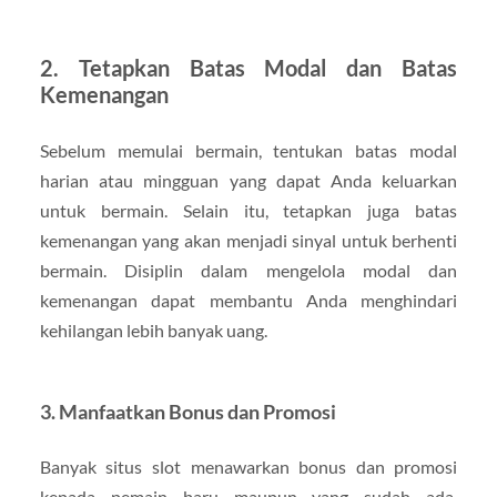
2. Tetapkan Batas Modal dan Batas
Kemenangan
Sebelum memulai bermain, tentukan batas modal
harian atau mingguan yang dapat Anda keluarkan
untuk bermain. Selain itu, tetapkan juga batas
kemenangan yang akan menjadi sinyal untuk berhenti
bermain. Disiplin dalam mengelola modal dan
kemenangan dapat membantu Anda menghindari
kehilangan lebih banyak uang.
3. Manfaatkan Bonus dan Promosi
Banyak situs slot menawarkan bonus dan promosi
kepada pemain baru maupun yang sudah ada.