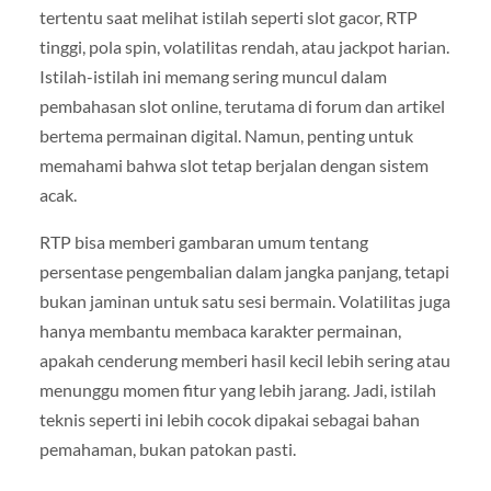
tertentu saat melihat istilah seperti slot gacor, RTP
tinggi, pola spin, volatilitas rendah, atau jackpot harian.
Istilah-istilah ini memang sering muncul dalam
pembahasan slot online, terutama di forum dan artikel
bertema permainan digital. Namun, penting untuk
memahami bahwa slot tetap berjalan dengan sistem
acak.
RTP bisa memberi gambaran umum tentang
persentase pengembalian dalam jangka panjang, tetapi
bukan jaminan untuk satu sesi bermain. Volatilitas juga
hanya membantu membaca karakter permainan,
apakah cenderung memberi hasil kecil lebih sering atau
menunggu momen fitur yang lebih jarang. Jadi, istilah
teknis seperti ini lebih cocok dipakai sebagai bahan
pemahaman, bukan patokan pasti.