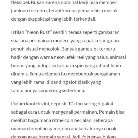
fleksibel. Bukan karena nominal kecil bisa memberi
jaminan tertentu, tetapi karena pemain bisa masuk
dengan ekspektasi yang lebih terkendali.
Istilah “Neon Rush” sendiri terasa seperti gambaran
suasana permainan modern yang cepat, terang, dan
penuh visual mencolok. Banyak game slot terbaru
hadir dengan warna neon, efek reel yang halus, animasi
bonus yang hidup, serta suara spin yang dibuat lebih
dinamis. Semua elemen itu membentuk pengalaman
yang lebih ramai dibanding slot klasik yang
tampilannya cenderung sederhana.
Dalam konteks ini, deposit 10 ribu sering dipakai
sebagai cara untuk mengenali permainan. Pemain bisa
melihat bagaimana ritme spin berjalan, seberapa
nyaman tampilan game, dan apakah alurnya cocok
dengan gaya bermain santai. Jadi, fokusnya bukan