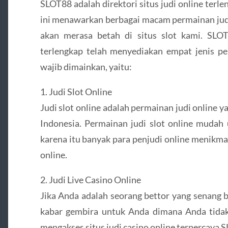
SLOT88 adalah direktori situs judi online terle
ini menawarkan berbagai macam permainan judi 
akan merasa betah di situs slot kami. SLOT8
terlengkap telah menyediakan empat jenis pe
wajib dimainkan, yaitu:
1. Judi Slot Online
Judi slot online adalah permainan judi online y
Indonesia. Permainan judi slot online mudah
karena itu banyak para penjudi online menikma
online.
2. Judi Live Casino Online
Jika Anda adalah seorang bettor yang senang be
kabar gembira untuk Anda dimana Anda tidak p
mengakses situs judi casino online terpercaya 