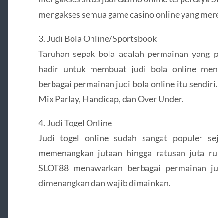
mengakses semua game casino online yang mere
3. Judi Bola Online/Sportsbook
Taruhan sepak bola adalah permainan yang p
hadir untuk membuat judi bola online men
berbagai permainan judi bola online itu sendir
Mix Parlay, Handicap, dan Over Under.
4. Judi Togel Online
Judi togel online sudah sangat populer se
memenangkan jutaan hingga ratusan juta r
SLOT88 menawarkan berbagai permainan ju
dimenangkan dan wajib dimainkan.