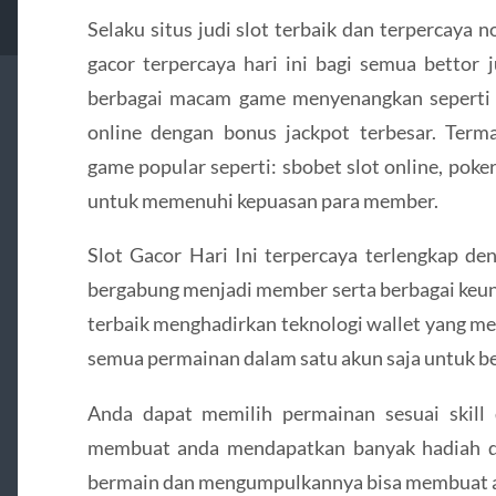
Selaku situs judi slot terbaik dan terpercaya
gacor terpercaya hari ini bagi semua bettor 
berbagai macam game menyenangkan seperti pok
online dengan bonus jackpot terbesar. Te
game popular seperti: sbobet slot online, poke
untuk memenuhi kepuasan para member.
Slot Gacor Hari Ini terpercaya terlengkap de
bergabung menjadi member serta berbagai keunt
terbaik menghadirkan teknologi wallet yang
semua permainan dalam satu akun saja untuk ber
Anda dapat memilih permainan sesuai skill
membuat anda mendapatkan banyak hadiah d
bermain dan mengumpulkannya bisa membuat a