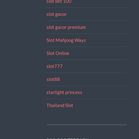
slot bet 100
slot gacor
slot gacor premium
Slot Mahjong Ways
Slot Online
slot777
slot88
starlight princess
Thailand Slot