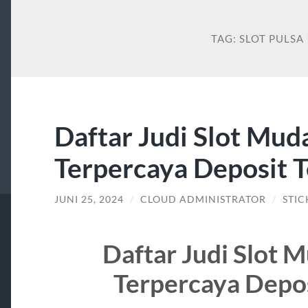
TAG:
SLOT PULSA 
Daftar Judi Slot Mu
Terpercaya Deposit 
JUNI 25, 2024
/
CLOUD ADMINISTRATOR
/
STIC
Daftar Judi Slot
Terpercaya Depo