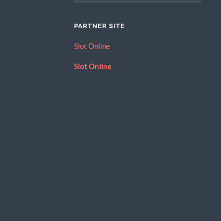
PARTNER SITE
Slot Online
Slot Online