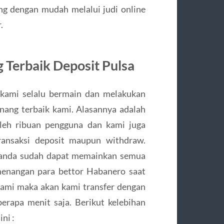
ng dengan mudah melalui judi online
.
 Terbaik Deposit Pulsa
kami selalu bermain dan melakukan
enang terbaik kami. Alasannya adalah
oleh ribuan pengguna dan kami juga
transaksi deposit maupun withdraw.
u anda sudah dapat memainkan semua
menangan para bettor Habanero saat
kami maka akan kami transfer dengan
rapa menit saja. Berikut kelebihan
ni :