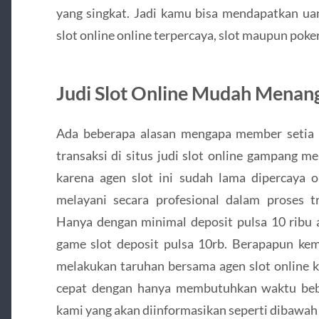
yang singkat. Jadi kamu bisa mendapatkan ua
slot online online terpercaya, slot maupun poker
Judi Slot Online Mudah Menang
Ada beberapa alasan mengapa member setia 
transaksi di situs judi slot online gampang m
karena agen slot ini sudah lama dipercaya 
melayani secara profesional dalam proses 
Hanya dengan minimal deposit pulsa 10 rib
game slot deposit pulsa 10rb. Berapapun ke
melakukan taruhan bersama agen slot online 
cepat dengan hanya membutuhkan waktu bebe
kami yang akan diinformasikan seperti dibawah i