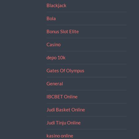
Blackjack
Bola
Bonus Slot Elite
Casino
depo 10k
Gates Of Olympus
General
IBCBET Online
Judi Basket Online
Judi Tinju Online
kasino online