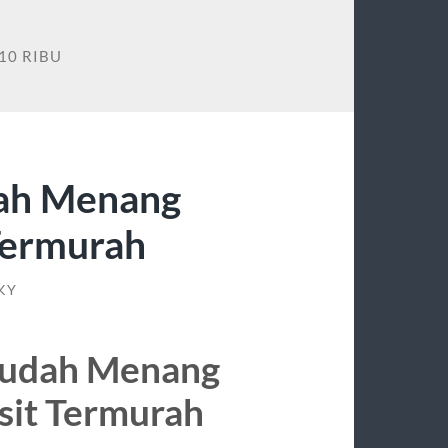
10 RIBU
dah Menang
Termurah
KY
 Mudah Menang
sit Termurah