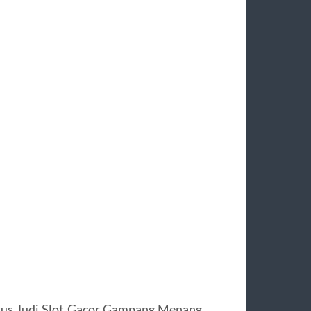
itus Judi Slot Gacor Gampang Menang