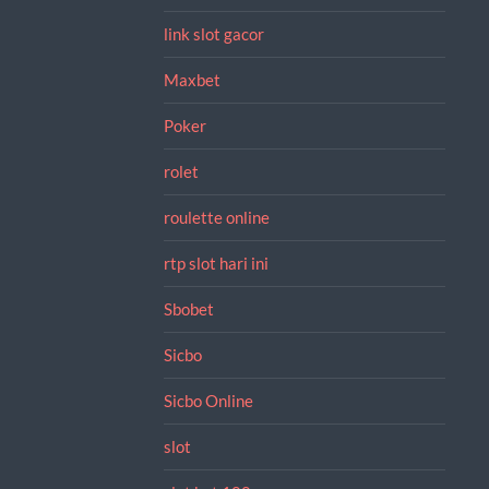
link slot gacor
Maxbet
Poker
rolet
roulette online
rtp slot hari ini
Sbobet
Sicbo
Sicbo Online
slot