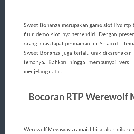
Sweet Bonanza merupakan game slot live rtp t
fitur demo slot nya tersendiri. Dengan pres
orang puas dapat permainan ini. Selain itu, te
Sweet Bonanza juga terlalu unik dikarenakan
temanya. Bahkan hingga mempunyai versi
menjelang natal.
Bocoran RTP Werewolf 
Werewolf Megaways ramai dibicarakan dikare