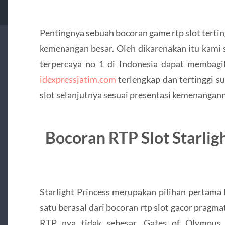
Pentingnya sebuah bocoran game rtp slot terti
kemenangan besar. Oleh dikarenakan itu kami se
terpercaya no 1 di Indonesia dapat membagik
idexpressjatim.com
terlengkap dan tertinggi 
slot selanjutnya sesuai presentasi kemenanganny
Bocoran RTP Slot Starlig
Starlight Princess merupakan pilihan pertama 
satu berasal dari bocoran rtp slot gacor pragmat
RTP nya tidak sebesar, Gates of Olympus