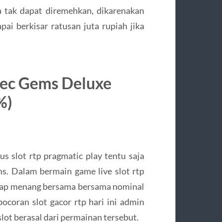
a tak dapat diremehkan, dikarenakan
i berkisar ratusan juta rupiah jika
tec Gems Deluxe
%)
s slot rtp pragmatic play tentu saja
s. Dalam bermain game live slot rtp
kerap menang bersama bersama nominal
bocoran slot gacor rtp hari ini admin
ot berasal dari permainan tersebut.