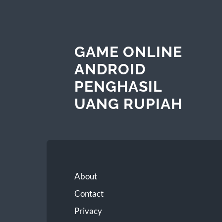
GAME ONLINE
ANDROID
PENGHASIL
UANG RUPIAH
About
Contact
Privacy