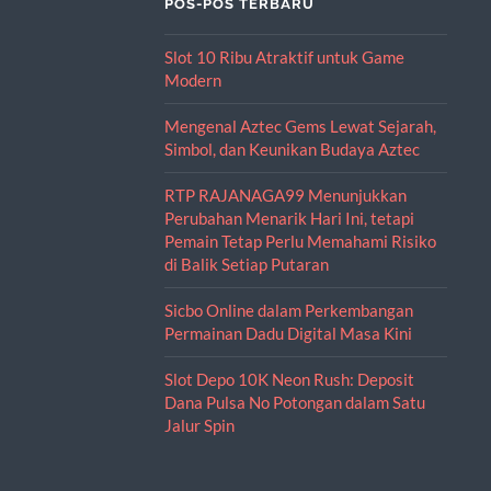
POS-POS TERBARU
Slot 10 Ribu Atraktif untuk Game
Modern
Mengenal Aztec Gems Lewat Sejarah,
Simbol, dan Keunikan Budaya Aztec
RTP RAJANAGA99 Menunjukkan
Perubahan Menarik Hari Ini, tetapi
Pemain Tetap Perlu Memahami Risiko
di Balik Setiap Putaran
Sicbo Online dalam Perkembangan
Permainan Dadu Digital Masa Kini
Slot Depo 10K Neon Rush: Deposit
Dana Pulsa No Potongan dalam Satu
Jalur Spin