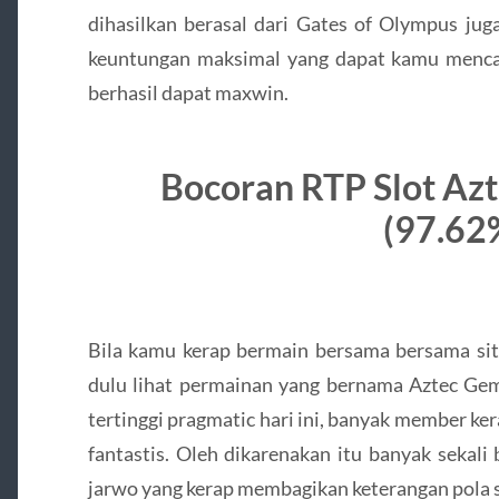
dihasilkan berasal dari Gates of Olympus jug
keuntungan maksimal yang dapat kamu mencapa
berhasil dapat maxwin.
Bocoran RTP Slot Az
(97.62
Bila kamu kerap bermain bersama bersama situ
dulu lihat permainan yang bernama Aztec Gem
tertinggi pragmatic hari ini, banyak member 
fantastis. Oleh dikarenakan itu banyak sekali 
jarwo yang kerap membagikan keterangan pola sl