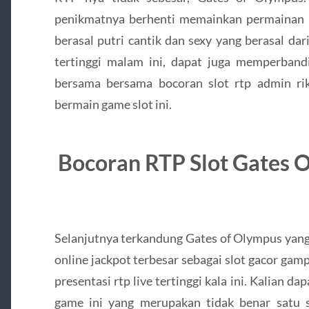
penikmatnya berhenti memainkan permainan in
berasal putri cantik dan sexy yang berasal dar
tertinggi malam ini, dapat juga memperban
bersama bersama bocoran slot rtp admin ri
bermain game slot ini.
Bocoran RTP Slot Gates 
Selanjutnya terkandung Gates of Olympus yang 
online jackpot terbesar sebagai slot gacor g
presentasi rtp live tertinggi kala ini. Kalian da
game ini yang merupakan tidak benar satu s