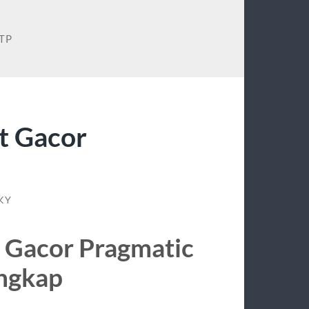
TP
t Gacor
KY
t Gacor Pragmatic
engkap