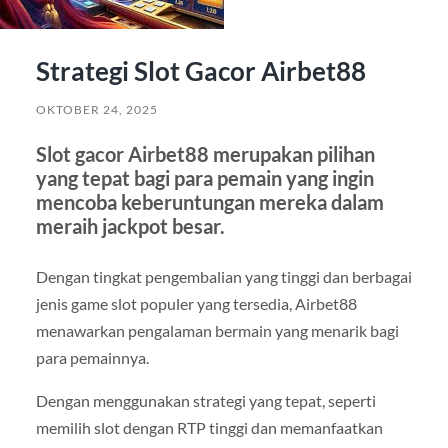
Strategi Slot Gacor Airbet88
OKTOBER 24, 2025
Slot gacor Airbet88 merupakan pilihan
yang tepat bagi para pemain yang ingin
mencoba keberuntungan mereka dalam
meraih jackpot besar.
Dengan tingkat pengembalian yang tinggi dan berbagai
jenis game slot populer yang tersedia, Airbet88
menawarkan pengalaman bermain yang menarik bagi
para pemainnya.
Dengan menggunakan strategi yang tepat, seperti
memilih slot dengan RTP tinggi dan memanfaatkan