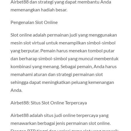
Airbet88 dan strategi yang dapat membantu Anda
memenangkan hadiah besar.
Pengenalan Slot Online
Slot online adalah permainan judi yang menggunakan
mesin slot virtual untuk menampilkan simbol-simbol
yang berputar. Pemain harus menekan tombol putar
dan berharap simbol-simbol yang muncul membentuk
kombinasi yang menang. Sebagai pemain, Anda harus
memahami aturan dan strategi permainan slot
sehingga dapat meningkatkan peluang kemenangan
Anda.
Airbet88: Situs Slot Online Terpercaya
Airbet88 adalah situs judi online terpercaya yang
menawarkan berbagai jenis permainan slot online.
Dengan RTP tinggi dan variasi game slot yang menarik,