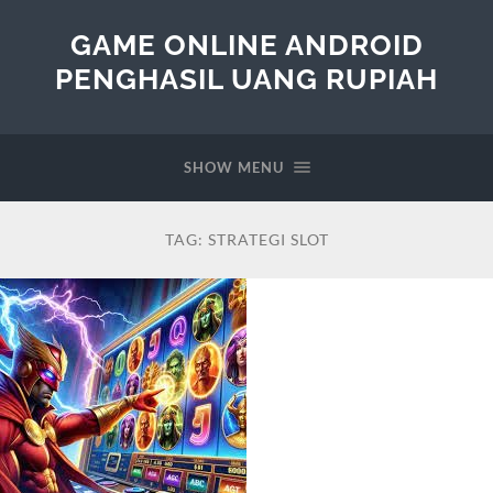
GAME ONLINE ANDROID
PENGHASIL UANG RUPIAH
SHOW MENU
TAG:
STRATEGI SLOT