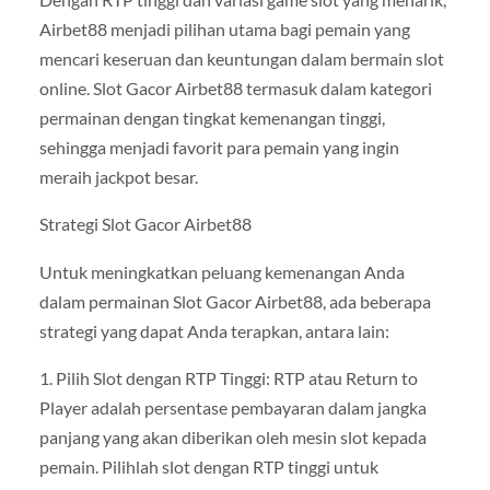
Airbet88 menjadi pilihan utama bagi pemain yang
mencari keseruan dan keuntungan dalam bermain slot
online. Slot Gacor Airbet88 termasuk dalam kategori
permainan dengan tingkat kemenangan tinggi,
sehingga menjadi favorit para pemain yang ingin
meraih jackpot besar.
Strategi Slot Gacor Airbet88
Untuk meningkatkan peluang kemenangan Anda
dalam permainan Slot Gacor Airbet88, ada beberapa
strategi yang dapat Anda terapkan, antara lain:
1. Pilih Slot dengan RTP Tinggi: RTP atau Return to
Player adalah persentase pembayaran dalam jangka
panjang yang akan diberikan oleh mesin slot kepada
pemain. Pilihlah slot dengan RTP tinggi untuk