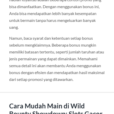
bisa dimanfaatkan. Dengan menggunakan bonus ini,
Anda bisa mendapatkan lebih banyak kesempatan
untuk bermain tanpa harus mengeluarkan banyak
uang.
Namun, baca syarat dan ketentuan setiap bonus
sebelum mengklaimnya. Beberapa bonus mungkin
memiliki batasan tertentu, seperti jumlah taruhan atau
jenis permainan yang dapat dimainkan. Memahami
semua detail ini akan membantu Anda menggunakan
bonus dengan efisien dan mendapatkan hasil maksimal
dari setiap promosi yang ditawarkan.
Cara Mudah Main di Wild
Bounty Showdown: Slots Gacor