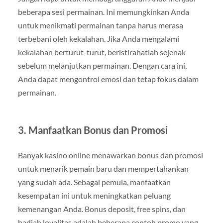
beberapa sesi permainan. Ini memungkinkan Anda
untuk menikmati permainan tanpa harus merasa
terbebani oleh kekalahan. Jika Anda mengalami
kekalahan berturut-turut, beristirahatlah sejenak
sebelum melanjutkan permainan. Dengan cara ini,
Anda dapat mengontrol emosi dan tetap fokus dalam
permainan.
3. Manfaatkan Bonus dan Promosi
Banyak kasino online menawarkan bonus dan promosi
untuk menarik pemain baru dan mempertahankan
yang sudah ada. Sebagai pemula, manfaatkan
kesempatan ini untuk meningkatkan peluang
kemenangan Anda. Bonus deposit, free spins, dan
hadiah loyalitas adalah beberapa contoh promo yang