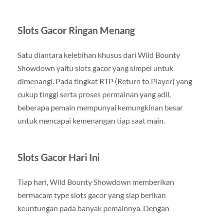
Slots Gacor Ringan Menang
Satu diantara kelebihan khusus dari Wild Bounty
Showdown yaitu slots gacor yang simpel untuk
dimenangi. Pada tingkat RTP (Return to Player) yang
cukup tinggi serta proses permainan yang adil,
beberapa pemain mempunyai kemungkinan besar
untuk mencapai kemenangan tiap saat main.
Slots Gacor Hari Ini
Tiap hari, Wild Bounty Showdown memberikan
bermacam type slots gacor yang siap berikan
keuntungan pada banyak pemainnya. Dengan