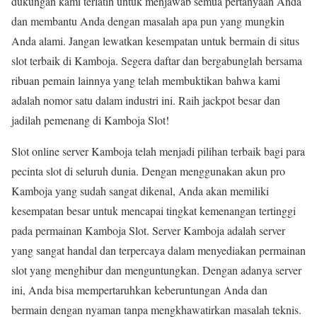
dukungan kami terlatih untuk menjawab semua pertanyaan Anda
dan membantu Anda dengan masalah apa pun yang mungkin
Anda alami. Jangan lewatkan kesempatan untuk bermain di situs
slot terbaik di Kamboja. Segera daftar dan bergabunglah bersama
ribuan pemain lainnya yang telah membuktikan bahwa kami
adalah nomor satu dalam industri ini. Raih jackpot besar dan
jadilah pemenang di Kamboja Slot!
Slot online server Kamboja telah menjadi pilihan terbaik bagi para
pecinta slot di seluruh dunia. Dengan menggunakan akun pro
Kamboja yang sudah sangat dikenal, Anda akan memiliki
kesempatan besar untuk mencapai tingkat kemenangan tertinggi
pada permainan Kamboja Slot. Server Kamboja adalah server
yang sangat handal dan terpercaya dalam menyediakan permainan
slot yang menghibur dan menguntungkan. Dengan adanya server
ini, Anda bisa mempertaruhkan keberuntungan Anda dan
bermain dengan nyaman tanpa mengkhawatirkan masalah teknis.