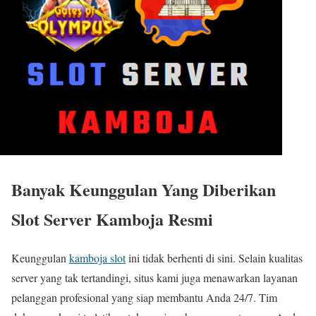
Banyak Keunggulan Yang Diberikan
Slot Server Kamboja Resmi
Keunggulan
kamboja slot
ini tidak berhenti di sini. Selain kualitas
server yang tak tertandingi, situs kami juga menawarkan layanan
pelanggan profesional yang siap membantu Anda 24/7. Tim