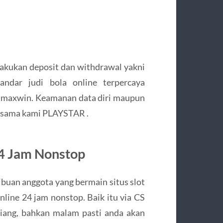
kukan deposit dan withdrawal yakni
ndar judi bola online terpercaya
maxwin. Keamanan data diri maupun
ersama kami PLAYSTAR .
24 Jam Nonstop
ribuan anggota yang bermain situs slot
line 24 jam nonstop. Baik itu via CS
iang, bahkan malam pasti anda akan