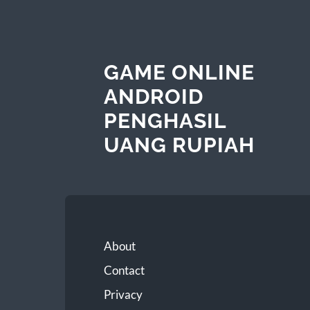
GAME ONLINE
ANDROID
PENGHASIL
UANG RUPIAH
About
Contact
Privacy