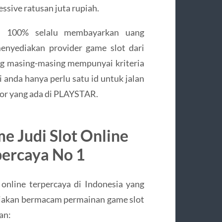
ssive ratusan juta rupiah.
n 100% selalu membayarkan uang
nyediakan provider game slot dari
g masing-masing mempunyai kriteria
ni anda hanya perlu satu id untuk jalan
cor yang ada di PLAYSTAR.
 Judi Slot Online
percaya No 1
online terpercaya di Indonesia yang
iakan bermacam permainan game slot
an: