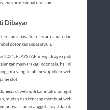
ayanan profesional dari kami.
i Dibayar
elah kami bayarkan secara aman dan
embel potongan sepeserpun.
hun 2021, PLAYSTAR menjadi agen judi
kalangan masyarakat Indonesia, hal ini
a anggota yang telah mewujudkan web
game slot.
ndonesia di web judi kami tak dipungut
aman, mudah dan kencang membuat web
 mempunyai ribuan anggota loyal dan di