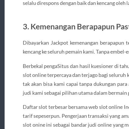
selalu direspons dengan baik dan kencang oleh l
3. Kemenangan Berapapun Past
Dibayarkan Jackpot kemenangan berapapun t
kencang ke seluruh pemain kami. Tanpa embel-
Berbekal pengaSitus dan hasil kuesioner di ta
slot online terpercaya dan terjago bagi seluruh 
tak akan bisa kami capai tanpa dukungan par
judi kami sebagai pilihan utama dalam bermain 
Daftar slot terbesar bersama web slot online I
tarif sepeserpun. Pengerjaan transaksi yang 
slot onine ini sebagai bandar judi online yang