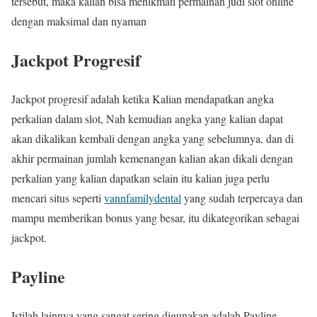
tersebut, maka kalian bisa menikmati permainan judi slot online
dengan maksimal dan nyaman
Jackpot Progresif
Jackpot progresif adalah ketika Kalian mendapatkan angka
perkalian dalam slot, Nah kemudian angka yang kalian dapat
akan dikalikan kembali dengan angka yang sebelumnya, dan di
akhir permainan jumlah kemenangan kalian akan dikali dengan
perkalian yang kalian dapatkan selain itu kalian juga perlu
mencari situs seperti
vannfamilydental
yang sudah terpercaya dan
mampu memberikan bonus yang besar, itu dikategorikan sebagai
jackpot.
Payline
Istilah lainnya yang sangat sering digunakan adalah Payline,