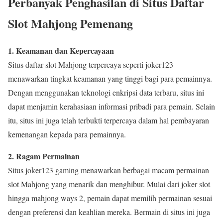
Perbanyak Penghasilan di Situs Daftar
Slot Mahjong Pemenang
1. Keamanan dan Kepercayaan
Situs daftar slot Mahjong terpercaya seperti joker123
menawarkan tingkat keamanan yang tinggi bagi para pemainnya.
Dengan menggunakan teknologi enkripsi data terbaru, situs ini
dapat menjamin kerahasiaan informasi pribadi para pemain. Selain
itu, situs ini juga telah terbukti terpercaya dalam hal pembayaran
kemenangan kepada para pemainnya.
2. Ragam Permainan
Situs joker123 gaming menawarkan berbagai macam permainan
slot Mahjong yang menarik dan menghibur. Mulai dari joker slot
hingga mahjong ways 2, pemain dapat memilih permainan sesuai
dengan preferensi dan keahlian mereka. Bermain di situs ini juga