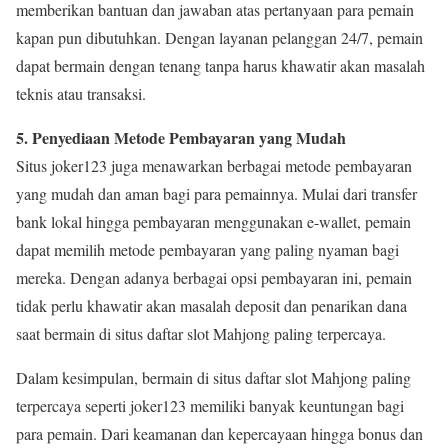
memberikan bantuan dan jawaban atas pertanyaan para pemain
kapan pun dibutuhkan. Dengan layanan pelanggan 24/7, pemain
dapat bermain dengan tenang tanpa harus khawatir akan masalah
teknis atau transaksi.
5. Penyediaan Metode Pembayaran yang Mudah
Situs joker123 juga menawarkan berbagai metode pembayaran
yang mudah dan aman bagi para pemainnya. Mulai dari transfer
bank lokal hingga pembayaran menggunakan e-wallet, pemain
dapat memilih metode pembayaran yang paling nyaman bagi
mereka. Dengan adanya berbagai opsi pembayaran ini, pemain
tidak perlu khawatir akan masalah deposit dan penarikan dana
saat bermain di situs daftar slot Mahjong paling terpercaya.
Dalam kesimpulan, bermain di situs daftar slot Mahjong paling
terpercaya seperti joker123 memiliki banyak keuntungan bagi
para pemain. Dari keamanan dan kepercayaan hingga bonus dan