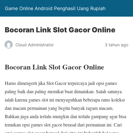
Game Online Android Penghasil Uang Rupiah
Bocoran Link Slot Gacor Online
Cloud Administrator
3 tahun ago
Bocoran Link Slot Gacor Online
Harus dimengerti jika Slot Gacor terpercaya jadi opsi games
paling baik dan paling memikat buat dimainkan. Salah satunya
ialah karena games slot ini menyuguhkan beberapa ratus koleksi
dan macam permainan yang begitu banyak ragam macam.
Bahkan juga anda terlalu mungkin dan terlalu gampang agar bisa
temukan opsi games slot gacor berasal dari permainan ini. Cari
opsi games slot gacor berasal dari situs ini bukanlah hal yang