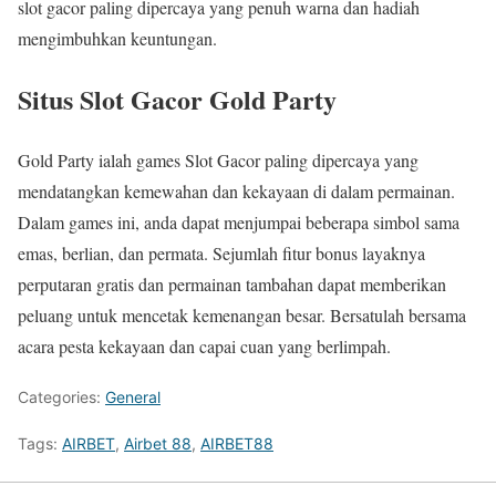
slot gacor paling dipercaya yang penuh warna dan hadiah
mengimbuhkan keuntungan.
Situs Slot Gacor Gold Party
Gold Party ialah games Slot Gacor paling dipercaya yang
mendatangkan kemewahan dan kekayaan di dalam permainan.
Dalam games ini, anda dapat menjumpai beberapa simbol sama
emas, berlian, dan permata. Sejumlah fitur bonus layaknya
perputaran gratis dan permainan tambahan dapat memberikan
peluang untuk mencetak kemenangan besar. Bersatulah bersama
acara pesta kekayaan dan capai cuan yang berlimpah.
Categories:
General
Tags:
AIRBET
,
Airbet 88
,
AIRBET88