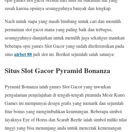
susah karena opsinya sesungguhnya banyak dan lengkap.
Nach untuk siapa yang masih bimbang untuk cari dan memilih
permainan slot gacor mana yang paling baik dan terbagus,
sesungguhnya dianjurkan untuk memilih juga sekaligus mainkan
beberapa opsi games Slot Gacor yang sudah direferensikan pada
airbet 88
situs
judi slot ini. Berikut sejumlah salah satunya:
Situs Slot Gacor Pyramid Bonanza
Pyramid Bonanza ialah games Slot Gacor yang tawarkan
pengalaman penjelajahan di tengah-tengah piramida Mesir Kuno.
Games ini mempunyai design grafis yang menarik dan sejumlah
fitur bonus yang mengimbuhkan keuntungan. Beberapa simbol
layaknya Eye of Horus dan Scarab Beetle ialah simbol miliki nilai
tinggi yang bisa menunjang anda untuk mencetak kemenangan