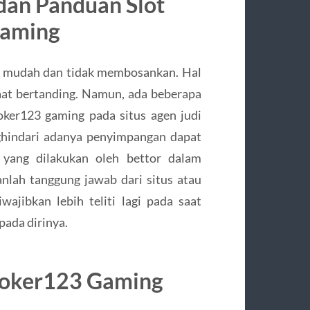
dan Panduan Slot
Gaming
h mudah dan tidak membosankan. Hal
at bertanding. Namun, ada beberapa
joker123 gaming pada situs agen judi
ghindari adanya penyimpangan dapat
 yang dilakukan oleh bettor dalam
nlah tanggung jawab dari situs atau
wajibkan lebih teliti lagi pada saat
pada dirinya.
 Joker123 Gaming