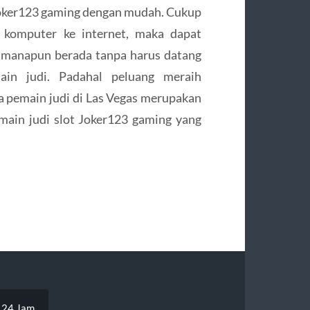
 joker123 gaming dengan mudah. Cukup
komputer ke internet, maka dapat
imanapun berada tanpa harus datang
in judi. Padahal peluang meraih
pemain judi di Las Vegas merupakan
main judi slot Joker123 gaming yang
n 24 Jam