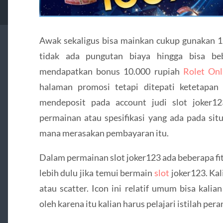
Awak sekaligus bisa mainkan cukup gunakan 1 
tidak ada pungutan biaya hingga bisa be
mendapatkan bonus 10.000 rupiah
Rolet Onl
halaman promosi tetapi ditepati ketetapan
mendeposit pada account judi slot joker1
permainan atau spesifikasi yang ada pada sit
mana merasakan pembayaran itu.
Dalam permainan slot joker123 ada beberapa fi
lebih dulu jika temui bermain
slot
joker123. Kal
atau scatter. Icon ini relatif umum bisa kali
oleh karena itu kalian harus pelajari istilah pe