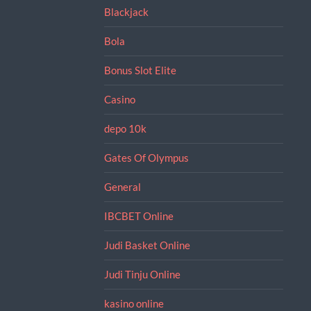
Blackjack
Bola
Bonus Slot Elite
Casino
depo 10k
Gates Of Olympus
General
IBCBET Online
Judi Basket Online
Judi Tinju Online
kasino online