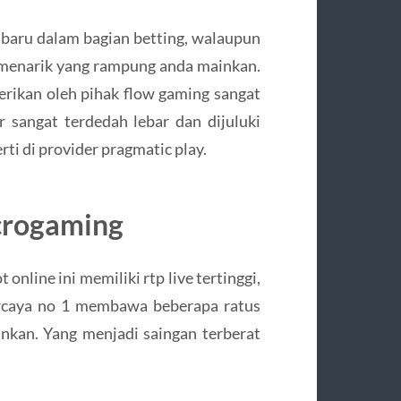
g baru dalam bagian betting, walaupun
 menarik yang rampung anda mainkan.
erikan oleh pihak flow gaming sangat
 sangat terdedah lebar dan dijuluki
rti di provider pragmatic play.
crogaming
online ini memiliki rtp live tertinggi,
percaya no 1 membawa beberapa ratus
inkan. Yang menjadi saingan terberat