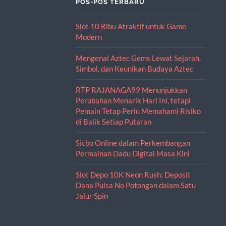
POS-POS TERBARU
Slot 10 Ribu Atraktif untuk Game
Modern
Mengenal Aztec Gems Lewat Sejarah,
Simbol, dan Keunikan Budaya Aztec
RTP RAJANAGA99 Menunjukkan
Perubahan Menarik Hari Ini, tetapi
Pemain Tetap Perlu Memahami Risiko
di Balik Setiap Putaran
Sicbo Online dalam Perkembangan
Permainan Dadu Digital Masa Kini
Slot Depo 10K Neon Rush: Deposit
Dana Pulsa No Potongan dalam Satu
Jalur Spin