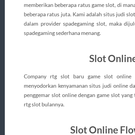
memberikan beberapa ratus game slot, di mana
beberapa ratus juta. Kami adalah situs judi sl
dalam provider spadegaming slot, maka dijulu
spadegaming sederhana menang.
Slot Onlin
Company rtg slot baru game slot online 
menyodorkan kenyamanan situs judi online da
penggemar slot online dengan game slot yang te
rtg slot bulannya.
Slot Online Fl