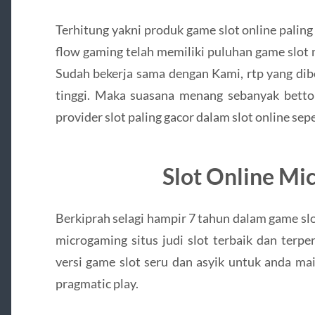
Terhitung yakni produk game slot online palin
flow gaming telah memiliki puluhan game slot
Sudah bekerja sama dengan Kami, rtp yang dib
tinggi. Maka suasana menang sebanyak bettor
provider slot paling gacor dalam slot online sepe
Slot Online Mi
Berkiprah selagi hampir 7 tahun dalam game slot 
microgaming situs judi slot terbaik dan ter
versi game slot seru dan asyik untuk anda ma
pragmatic play.