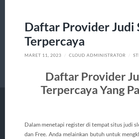
Daftar Provider Judi 
Terpercaya
MARET 11, 2023
/
CLOUD ADMINISTRATOR
/
ST
Daftar Provider Ju
Terpercaya Yang P
Dalam menetapi register di tempat situs judi s
dan Free. Anda melainkan butuh untuk mengkli