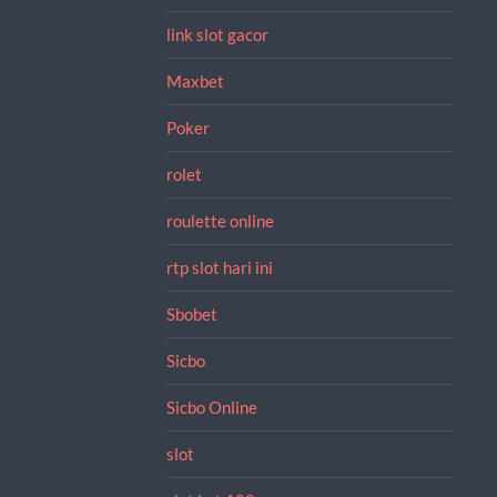
link slot gacor
Maxbet
Poker
rolet
roulette online
rtp slot hari ini
Sbobet
Sicbo
Sicbo Online
slot