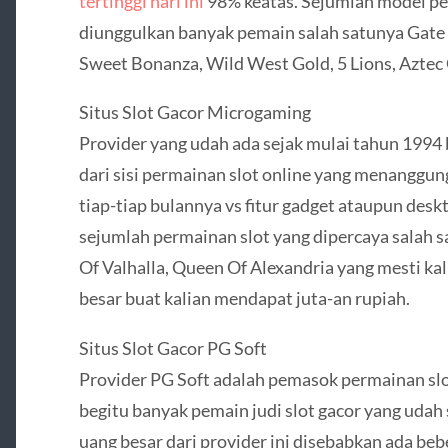
tertinggi hari ini
98% keatas. Sejumlah model pe
diunggulkan banyak pemain salah satunya Gate 
Sweet Bonanza, Wild West Gold, 5 Lions, Aztec
Situs Slot Gacor Microgaming
Provider yang udah ada sejak mulai tahun 1994 
dari sisi permainan slot online yang menanggun
tiap-tiap bulannya vs fitur gadget ataupun de
sejumlah permainan slot yang dipercaya salah 
Of Valhalla, Queen Of Alexandria yang mesti k
besar buat kalian mendapat juta-an rupiah.
Situs Slot Gacor PG Soft
Provider PG Soft adalah pemasok permainan sl
begitu banyak pemain judi slot gacor yang udah
uang besar dari provider ini disebabkan ada be