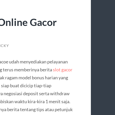
 Online Gacor
ICKY
t gacoe udah menyediakan pelayanan
ng terus memberinya berita
slot gacor
yak ragam model bonus harian yang
ap buat dicicip tiap-tiap
 negosiasi deposit serta withdraw
iskan waktu kira-kira 1 menit saja.
ya berita tentang tips atau petunjuk