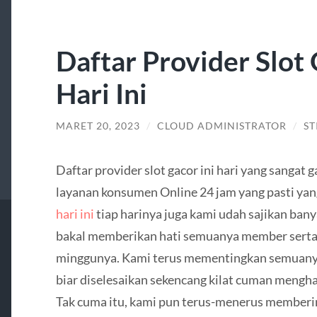
Daftar Provider Slot
Hari Ini
MARET 20, 2023
/
CLOUD ADMINISTRATOR
/
ST
Daftar provider slot gacor ini hari yang sanga
layanan konsumen Online 24 jam yang pasti ya
hari ini
tiap harinya juga kami udah sajikan ban
bakal memberikan hati semuanya member serta si
minggunya. Kami terus mementingkan semuanya
biar diselesaikan sekencang kilat cuman menghab
Tak cuma itu, kami pun terus-menerus memberin