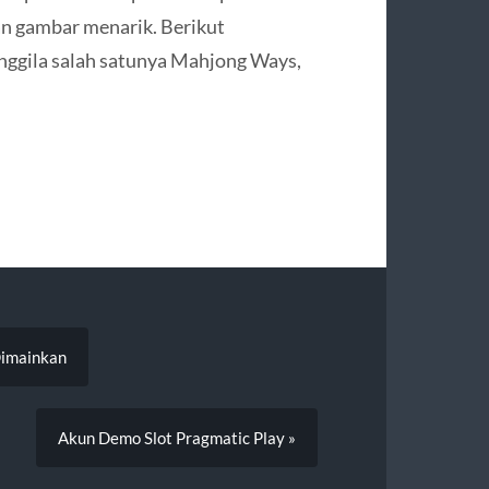
an gambar menarik. Berikut
ggila salah satunya Mahjong Ways,
Dimainkan
Akun Demo Slot Pragmatic Play »