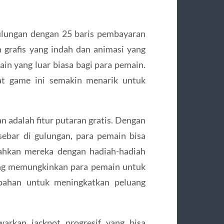
ulungan dengan 25 baris pembayaran
grafis yang indah dan animasi yang
n yang luar biasa bagi para pemain.
uat game ini semakin menarik untuk
an adalah fitur putaran gratis. Dengan
ebar di gulungan, para pemain bisa
ahkan mereka dengan hadiah-hadiah
 yang memungkinkan para pemain untuk
bahan untuk meningkatkan peluang
arkan jackpot progresif yang bisa