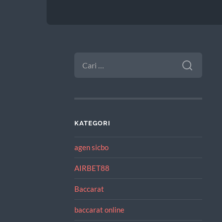
CARI
UNTUK:
KATEGORI
agen sicbo
AIRBET88
Baccarat
baccarat online