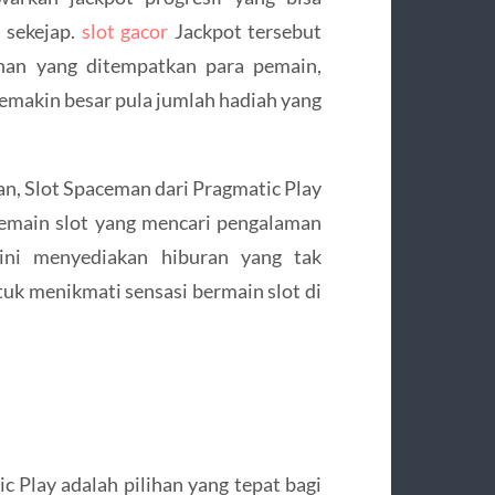
 sekejap.
slot gacor
Jackpot tersebut
uhan yang ditempatkan para pemain,
emakin besar pula jumlah hadiah yang
an, Slot Spaceman dari Pragmatic Play
emain slot yang mencari pengalaman
ni menyediakan hiburan yang tak
k menikmati sensasi bermain slot di
 Play adalah pilihan yang tepat bagi