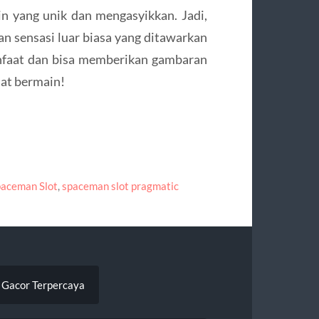
 yang unik dan mengasyikkan. Jadi,
n sensasi luar biasa yang ditawarkan
anfaat dan bisa memberikan gambaran
mat bermain!
aceman Slot
,
spaceman slot pragmatic
t Gacor Terpercaya