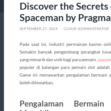
Discover the Secrets 
Spaceman by Pragmat
SEPTEMBER 27, 2024
/
CLOUD ADMINISTRATOR
Pada saat ini, industri permainan kasino on
Semakin banyak pengembang perangkat luna
yang menarik dan unik bagi para pemain.
spacem
populer di kalangan para pemain slot adalah
Game ini menawarkan pengalaman bermain y
boleh dilewatkan.
Pengalaman Bermai