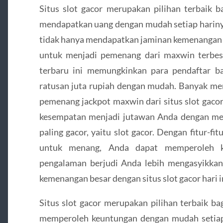
Situs slot gacor merupakan pilihan terbaik b
mendapatkan uang dengan mudah setiap harinya.
tidak hanya mendapatkan jaminan kemenangan j
untuk menjadi pemenang dari maxwin terbesar
terbaru ini memungkinkan para pendaftar b
ratusan juta rupiah dengan mudah. Banyak me
pemenang jackpot maxwin dari situs slot gacor 
kesempatan menjadi jutawan Anda dengan mend
paling gacor, yaitu slot gacor. Dengan fitur-
untuk menang, Anda dapat memperoleh k
pengalaman berjudi Anda lebih mengasyikkan.
kemenangan besar dengan situs slot gacor hari i
Situs slot gacor merupakan pilihan terbaik ba
memperoleh keuntungan dengan mudah setiap ha