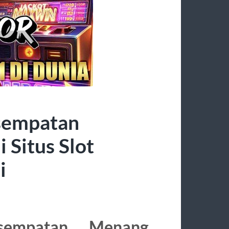
sempatan
Situs Slot
i
sempatan Menang