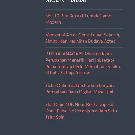
POS-POS TERBARU
Slot 10 Ribu Atraktif untuk Game
Modern
Mengenal Aztec Gems Lewat Sejarah,
Simbol, dan Keunikan Budaya Aztec
RTP RAJANAGA99 Menunjukkan
Perubahan Menarik Hari Ini, tetapi
Pemain Tetap Perlu Memahami Risiko
di Balik Setiap Putaran
Sicbo Online dalam Perkembangan
Permainan Dadu Digital Masa Kini
Slot Depo 10K Neon Rush: Deposit
Dana Pulsa No Potongan dalam Satu
Jalur Spin