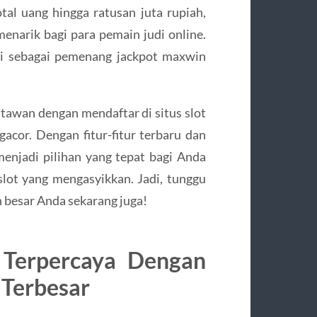
al uang hingga ratusan juta rupiah,
menarik bagi para pemain judi online.
i sebagai pemenang jackpot maxwin
tawan dengan mendaftar di situs slot
 gacor. Dengan fitur-fitur terbaru dan
menjadi pilihan yang tepat bagi Anda
lot yang mengasyikkan. Jadi, tunggu
 besar Anda sekarang juga!
e Terpercaya Dengan
Terbesar