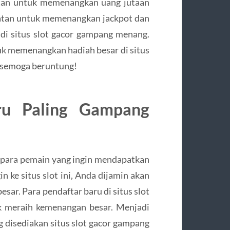
atan untuk memenangkan uang jutaan
patan untuk memenangkan jackpot dan
 di situs slot gacor gampang menang.
uk memenangkan hadiah besar di situs
an semoga beruntung!
aru Paling Gampang
gi para pemain yang ingin mendapatkan
 ke situs slot ini, Anda dijamin akan
ar. Para pendaftar baru di situs slot
uk meraih kemenangan besar. Menjadi
 disediakan situs slot gacor gampang