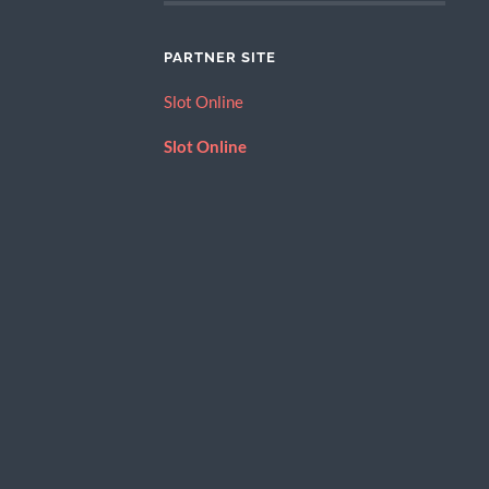
PARTNER SITE
Slot Online
Slot Online