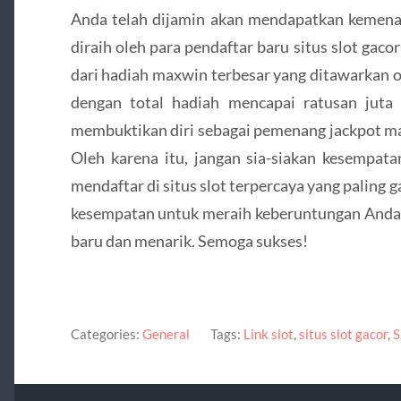
Anda telah dijamin akan mendapatkan kemenan
diraih oleh para pendaftar baru situs slot gacor
dari hadiah maxwin terbesar yang ditawarkan o
dengan total hadiah mencapai ratusan juta
membuktikan diri sebagai pemenang jackpot max
Oleh karena itu, jangan sia-siakan kesempat
mendaftar di situs slot terpercaya yang paling g
kesempatan untuk meraih keberuntungan Anda har
baru dan menarik. Semoga sukses!
Categories:
General
Tags:
Link slot
,
situs slot gacor
,
S