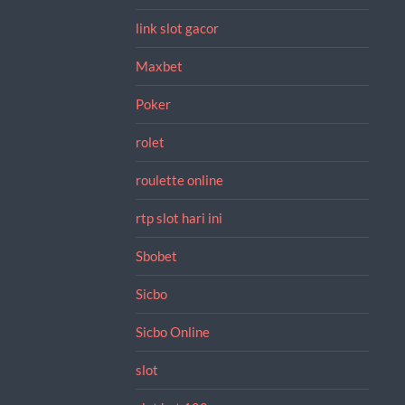
link slot gacor
Maxbet
Poker
rolet
roulette online
rtp slot hari ini
Sbobet
Sicbo
Sicbo Online
slot