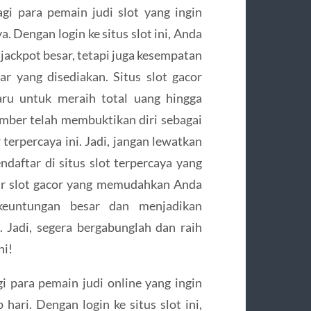
agi para pemain judi slot yang ingin
 Dengan login ke situs slot ini, Anda
ackpot besar, tetapi juga kesempatan
 yang disediakan. Situs slot gacor
aru untuk meraih total uang hingga
mber telah membuktikan diri sebagai
terpercaya ini. Jadi, jangan lewatkan
aftar di situs slot terpercaya yang
fitur slot gacor yang memudahkan Anda
euntungan besar dan menjadikan
 Jadi, segera bergabunglah dan raih
ni!
gi para pemain judi online yang ingin
ri. Dengan login ke situs slot ini,