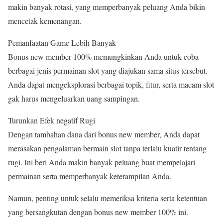
makin banyak rotasi, yang memperbanyak peluang Anda bikin
mencetak kemenangan.
Pemanfaatan Game Lebih Banyak
Bonus new member 100% memungkinkan Anda untuk coba
berbagai jenis permainan slot yang diajukan sama situs tersebut.
Anda dapat mengeksplorasi berbagai topik, fitur, serta macam slot
gak harus mengeluarkan uang sampingan.
Turunkan Efek negatif Rugi
Dengan tambahan dana dari bonus new member, Anda dapat
merasakan pengalaman bermain slot tanpa terlalu kuatir tentang
rugi. Ini beri Anda makin banyak peluang buat mempelajari
permainan serta memperbanyak keterampilan Anda.
Namun, penting untuk selalu memeriksa kriteria serta ketentuan
yang bersangkutan dengan bonus new member 100% ini.