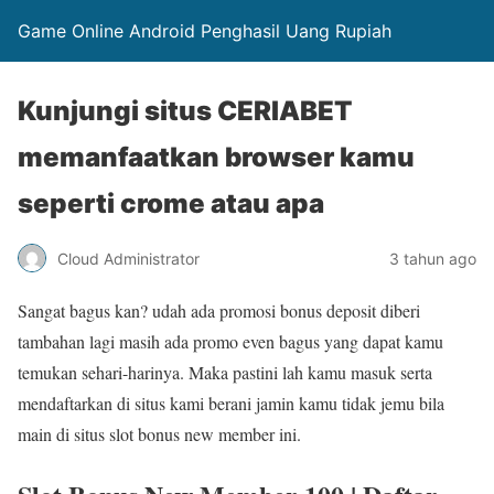
Game Online Android Penghasil Uang Rupiah
Kunjungi situs CERIABET
memanfaatkan browser kamu
seperti crome atau apa
Cloud Administrator
3 tahun ago
Sangat bagus kan? udah ada promosi bonus deposit diberi
tambahan lagi masih ada promo even bagus yang dapat kamu
temukan sehari-harinya. Maka pastini lah kamu masuk serta
mendaftarkan di situs kami berani jamin kamu tidak jemu bila
main di situs slot bonus new member ini.