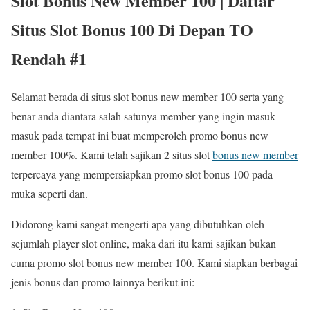
Slot Bonus New Member 100 | Daftar
Situs Slot Bonus 100 Di Depan TO
Rendah #1
Selamat berada di situs slot bonus new member 100 serta yang
benar anda diantara salah satunya member yang ingin masuk
masuk pada tempat ini buat memperoleh promo bonus new
member 100%. Kami telah sajikan 2 situs slot
bonus new member
terpercaya yang mempersiapkan promo slot bonus 100 pada
muka seperti dan.
Didorong kami sangat mengerti apa yang dibutuhkan oleh
sejumlah player slot online, maka dari itu kami sajikan bukan
cuma promo slot bonus new member 100. Kami siapkan berbagai
jenis bonus dan promo lainnya berikut ini: