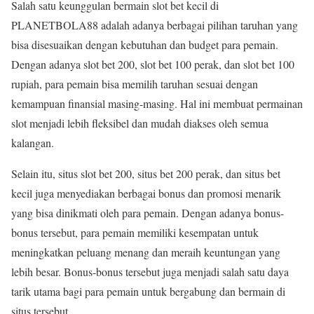
Salah satu keunggulan bermain slot bet kecil di
PLANETBOLA88 adalah adanya berbagai pilihan taruhan yang
bisa disesuaikan dengan kebutuhan dan budget para pemain.
Dengan adanya slot bet 200, slot bet 100 perak, dan slot bet 100
rupiah, para pemain bisa memilih taruhan sesuai dengan
kemampuan finansial masing-masing. Hal ini membuat permainan
slot menjadi lebih fleksibel dan mudah diakses oleh semua
kalangan.
Selain itu, situs slot bet 200, situs bet 200 perak, dan situs bet
kecil juga menyediakan berbagai bonus dan promosi menarik
yang bisa dinikmati oleh para pemain. Dengan adanya bonus-
bonus tersebut, para pemain memiliki kesempatan untuk
meningkatkan peluang menang dan meraih keuntungan yang
lebih besar. Bonus-bonus tersebut juga menjadi salah satu daya
tarik utama bagi para pemain untuk bergabung dan bermain di
situs tersebut.