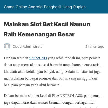
Game Online Android Penghasil Uang Rupiah
Mainkan Slot Bet Kecil Namun
Raih Kemenangan Besar
Cloud Administrator
2 tahun ago
Dengan taruhan
slot bet 200
yang lebih rendah ini, para pemain
dapat tetap merasakan sensasi bermain tanpa harus merasa terlalu
khawatir akan kehilangan banyak uang. Selain itu, situs ini juga
menyediakan berbagai promosi dan bonus yang menggiurkan
bagi para pemain yang aktif bermain.
Dalam bermain slot bet kecil di PLANETBOLA88, para pemain
juga dapat merasakan sensasi bermain dengan berbagai fitur