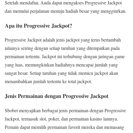
Setelah mendaftar, Anda dapat mengakses Progressive Jackpot
dan memulai perjalanan menuju hadiah besar yang menggiurkan.
Apa itu Progressive Jackpot?
Progressive Jackpot adalah jenis jackpot yang terus bertambah
nilainya seiring dengan setiap taruhan yang ditempatkan pada
permainan tertentu. Jackpot ini terhubung dengan jaringan game
yang luas, memungkinkan hadiahnya mencapai jumlah yang
sangat besar. Setiap taruhan yang tidak memicu jackpot akan
menambahkan jumlah tertentu ke total jackpot.
Jenis Permainan dengan Progressive Jackpot
Sbobet menyajikan berbagai jenis permainan dengan Progressive
Jackpot, termasuk slot, poker, dan permainan kasino lainnya.
Pemain dapat memilih permainan favorit mereka dan memasang