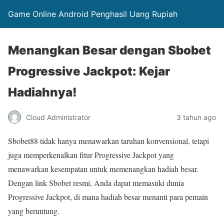
Game Online Android Penghasil Uang Rupiah
Menangkan Besar dengan Sbobet
Progressive Jackpot: Kejar
Hadiahnya!
Cloud Administrator
3 tahun ago
Sbobet88 tidak hanya menawarkan taruhan konvensional, tetapi
juga memperkenalkan fitur Progressive Jackpot yang
menawarkan kesempatan untuk memenangkan hadiah besar.
Dengan link Sbobet resmi, Anda dapat memasuki dunia
Progressive Jackpot, di mana hadiah besar menanti para pemain
yang beruntung.