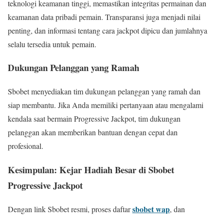
teknologi keamanan tinggi, memastikan integritas permainan dan
keamanan data pribadi pemain. Transparansi juga menjadi nilai
penting, dan informasi tentang cara jackpot dipicu dan jumlahnya
selalu tersedia untuk pemain.
Dukungan Pelanggan yang Ramah
Sbobet menyediakan tim dukungan pelanggan yang ramah dan
siap membantu. Jika Anda memiliki pertanyaan atau mengalami
kendala saat bermain Progressive Jackpot, tim dukungan
pelanggan akan memberikan bantuan dengan cepat dan
profesional.
Kesimpulan: Kejar Hadiah Besar di Sbobet
Progressive Jackpot
sbobet wap
Dengan link Sbobet resmi, proses daftar
, dan