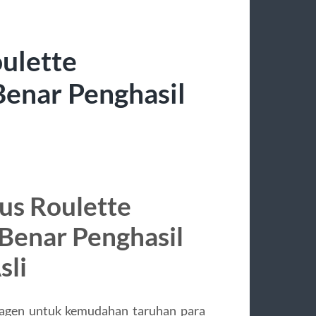
ulette
enar Penghasil
us Roulette
Benar Penghasil
sli
 agen untuk kemudahan taruhan para