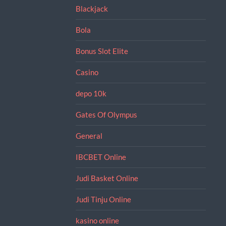
Blackjack
Bola
Bonus Slot Elite
Casino
depo 10k
Gates Of Olympus
General
IBCBET Online
Judi Basket Online
Judi Tinju Online
kasino online