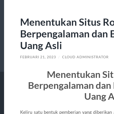
Menentukan Situs Ro
Berpengalaman dan B
Uang Asli
FEBRUARI 21, 2023
/
CLOUD ADMINISTRATOR
Menentukan Sit
Berpengalaman dan 
Uang A
Keliru satu bentuk pemberian yang diberikan