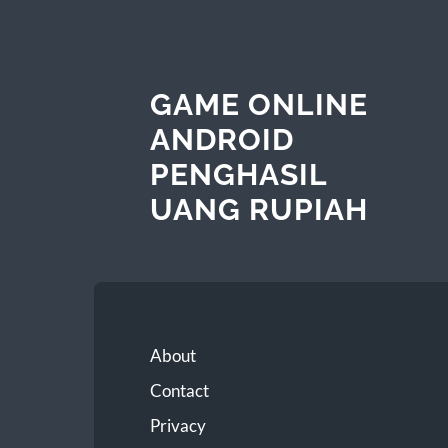
GAME ONLINE
ANDROID
PENGHASIL
UANG RUPIAH
About
Contact
Privacy