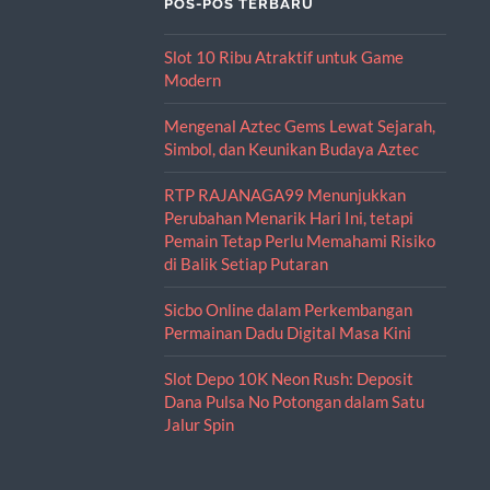
POS-POS TERBARU
Slot 10 Ribu Atraktif untuk Game
Modern
Mengenal Aztec Gems Lewat Sejarah,
Simbol, dan Keunikan Budaya Aztec
RTP RAJANAGA99 Menunjukkan
Perubahan Menarik Hari Ini, tetapi
Pemain Tetap Perlu Memahami Risiko
di Balik Setiap Putaran
Sicbo Online dalam Perkembangan
Permainan Dadu Digital Masa Kini
Slot Depo 10K Neon Rush: Deposit
Dana Pulsa No Potongan dalam Satu
Jalur Spin