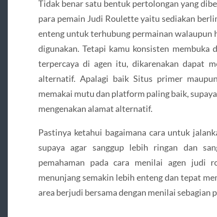
Tidak benar satu bentuk pertolongan yang dib
para pemain Judi Roulette yaitu sediakan berli
enteng untuk terhubung permainan walaupun
digunakan. Tetapi kamu konsisten membuka da
terpercaya di agen itu, dikarenakan dapat m
alternatif. Apalagi baik Situs primer maupun
memakai mutu dan platform paling baik, supaya
mengenakan alamat alternatif.
Pastinya ketahui bagaimana cara untuk jalan
supaya agar sanggup lebih ringan dan sa
pemahaman pada cara menilai agen judi ro
menunjang semakin lebih enteng dan tepat memi
area berjudi bersama dengan menilai sebagian po